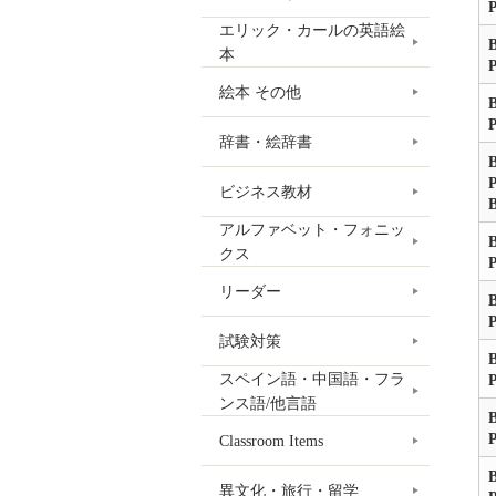
P
エリック・カールの英語絵
B
本
P
絵本 その他
B
P
辞書・絵辞書
B
P
ビジネス教材
アルファベット・フォニッ
B
クス
P
リーダー
B
P
試験対策
B
スペイン語・中国語・フラ
P
ンス語/他言語
B
P
Classroom Items
B
異文化・旅行・留学