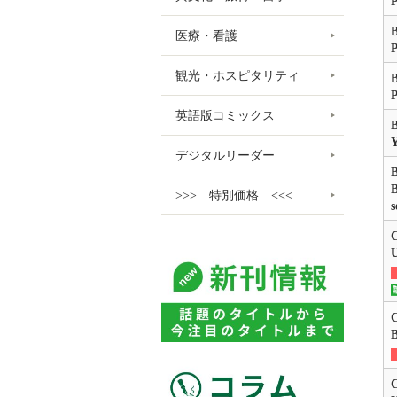
P
B
医療・看護
観光・ホスピタリティ
B
P
英語版コミックス
Y
デジタルリーダー
B
B
>>> 特別価格 <<<
s
C
U
C