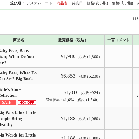
並び順：
システムコード
商品名
発売日
価格(安い順)
価格(高い順)
116
商品名
販売価格（税込）
一言コメント
aby Bear, Baby
1,980
ear, What Do You
¥
1,800
（税抜 ¥
）
See?
aby Bear, What Do
6,853
¥
6,230
（税抜 ¥
）
ou See? Big Book
elle's Story
1,016
¥
924
（税抜 ¥
）
ollection
1,694
1,540
通常価格：¥
（税抜 ¥
）
ig Words for Little
1,188
eople Being
¥
1,080
（税抜 ¥
）
Healthy
ig Words for Little
1,188
¥
1,080
（税抜 ¥
）