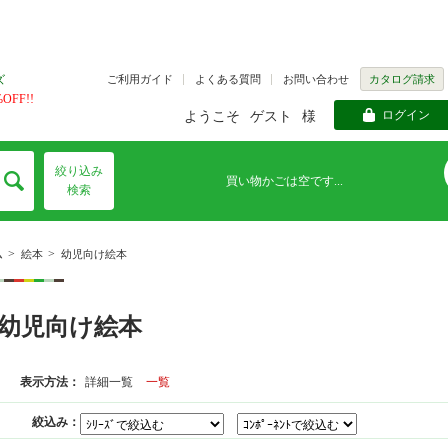
ご利用ガイド
よくある質問
お問い合わせ
カタログ請求
ズ
FF!!
ログイン
ようこそ
ゲスト
様
絞り込み
買い物かごは空です...
検索
>
>
ム
絵本
幼児向け絵本
幼児向け絵本
表示方法：
詳細一覧
一覧
絞込み：