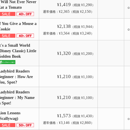
 Will Not Ever Never
1,419
¥
1,290
（税抜 ¥
）
Eat a Tomato
2,365
2,150
通常価格：¥
（税抜 ¥
）
f You Give a Mouse a
2,138
¥
1,944
（税抜 ¥
）
Cookie
3,564
3,240
通常価格：¥
（税抜 ¥
）
t's a Small World
Disney Classic) Little
1,320
¥
1,200
（税抜 ¥
）
Golden Book
adybird Readers
1,210
eginner : How Are
¥
1,100
（税抜 ¥
）
ou, Spot?
adybird Readers
1,210
eginner : My Name
¥
1,100
（税抜 ¥
）
s Spot!
ion Lessons
1,573
¥
1,430
（税抜 ¥
）
Scallywag)
3,146
2,860
通常価格：¥
（税抜 ¥
）