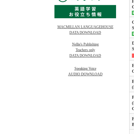
H
C
MACMILLAN LANGUAGEHOUSE
DATA DOWNLOAD
D
Nellie's Publishing
S
Teachers only
DATA DOWNLOAD
E
Speaking Voice
O
AUDIO DOWNLOAD
E
(
F
(
F