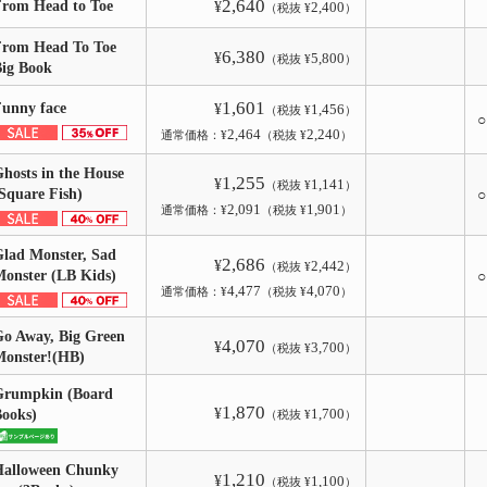
2,640
From Head to Toe
¥
2,400
（税抜 ¥
）
From Head To Toe
6,380
¥
5,800
（税抜 ¥
）
Big Book
1,601
Funny face
¥
1,456
（税抜 ¥
）
2,464
2,240
通常価格：¥
（税抜 ¥
）
hosts in the House
1,255
¥
1,141
（税抜 ¥
）
Square Fish)
2,091
1,901
通常価格：¥
（税抜 ¥
）
lad Monster, Sad
2,686
¥
2,442
（税抜 ¥
）
onster (LB Kids)
4,477
4,070
通常価格：¥
（税抜 ¥
）
o Away, Big Green
4,070
¥
3,700
（税抜 ¥
）
Monster!(HB)
Grumpkin (Board
1,870
¥
1,700
Books)
（税抜 ¥
）
Halloween Chunky
1,210
¥
1,100
（税抜 ¥
）