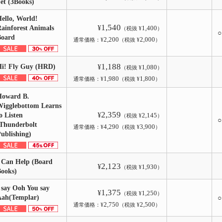
et (3Books)
ello, World!
1,540
ainforest Animals
¥
1,400
（税抜 ¥
）
Board
2,200
2,000
通常価格：¥
（税抜 ¥
）
1,188
Hi! Fly Guy (HRD)
¥
1,080
（税抜 ¥
）
1,980
1,800
通常価格：¥
（税抜 ¥
）
Howard B.
igglebottom Learns
2,359
o Listen
¥
2,145
（税抜 ¥
）
Thunderbolt
4,290
3,900
通常価格：¥
（税抜 ¥
）
ublishing)
 Can Help (Board
2,123
¥
1,930
（税抜 ¥
）
Books)
 say Ooh You say
1,375
¥
1,250
（税抜 ¥
）
Aah(Templar)
2,750
2,500
通常価格：¥
（税抜 ¥
）