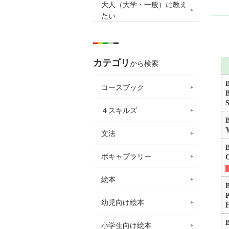
大人（大学・一般）に教え
たい
カテゴリ
から検索
B
コースブック
B
４スキルズ
B
Y
文法
B
ボキャブラリー
C
絵本
B
P
幼児向け絵本
B
小学生向け絵本