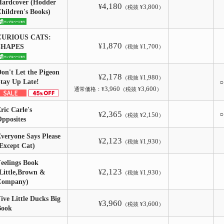
ardcover (Hodder
4,180
¥
3,800
（税抜 ¥
）
hildren's Books)
CURIOUS CATS:
1,870
¥
1,700
SHAPES
（税抜 ¥
）
on't Let the Pigeon
2,178
¥
1,980
（税抜 ¥
）
tay Up Late!
3,960
3,600
通常価格：¥
（税抜 ¥
）
ric Carle's
2,365
¥
2,150
（税抜 ¥
）
pposites
veryone Says Please
2,123
¥
1,930
（税抜 ¥
）
Except Cat)
eelings Book
2,123
Little,Brown &
¥
1,930
（税抜 ¥
）
Company)
ive Little Ducks Big
3,960
¥
3,600
（税抜 ¥
）
Book