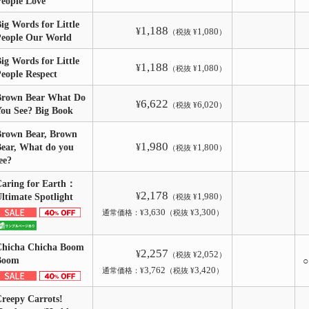
eople Love
ig Words for Little
1,188
¥
1,080
（税抜 ¥
）
People Our World
ig Words for Little
1,188
¥
1,080
（税抜 ¥
）
eople Respect
Brown Bear What Do
6,622
¥
6,020
（税抜 ¥
）
ou See? Big Book
rown Bear, Brown
1,980
ear, What do you
¥
1,800
（税抜 ¥
）
ee?
aring for Earth：
2,178
¥
1,980
ltimate Spotlight
（税抜 ¥
）
3,630
3,300
通常価格：¥
（税抜 ¥
）
Chicha Chicha Boom
2,257
¥
2,052
（税抜 ¥
）
Boom
3,762
3,420
通常価格：¥
（税抜 ¥
）
reepy Carrots!