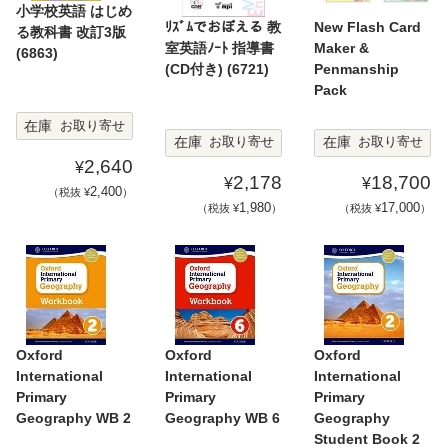
小学校英語 はじめ
ﾘｽﾞﾑでおぼえる 教
New Flash Card
る教科書 改訂3版
室英語ﾉｰﾄ 指導書
Maker &
(6863)
(CD付き) (6721)
Penmanship
Pack
在庫
お取り寄せ
在庫
在庫
お取り寄せ
お取り寄せ
2,640
¥
2,178
18,700
¥
¥
2,400
（税抜 ¥
）
1,980
17,000
（税抜 ¥
）
（税抜 ¥
）
Oxford
Oxford
Oxford
International
International
International
Primary
Primary
Primary
Geography WB 2
Geography WB 6
Geography
Student Book 2