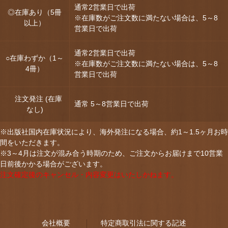
通常2営業日で出荷
◎在庫あり（5冊
※在庫数がご注文数に満たない場合は、5～8
以上）
営業日で出荷
通常2営業日で出荷
○在庫わずか（1～
※在庫数がご注文数に満たない場合は、5～8
4冊）
営業日で出荷
注文発注 (在庫
通常 5～8営業日で出荷
なし)
※出版社国内在庫状況により、海外発注になる場合、約1～1.5ヶ月お時
間をいただきます。
※3～4月は注文が混み合う時期のため、ご注文からお届けまで10営業
日前後かかる場合がございます。
注文確定後のキャンセル・内容変更はいたしかねます。
会社概要
特定商取引法に関する記述