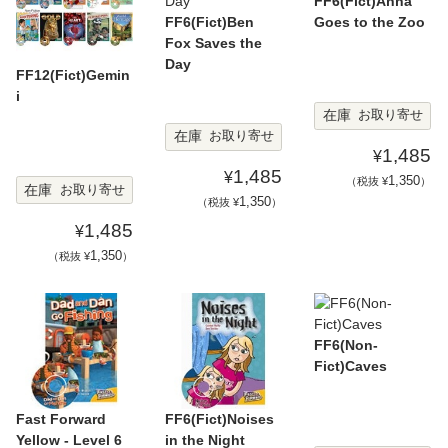
FF6(Fict)Anna
FF6(Fict)Ben
Goes to the Zoo
Fox Saves the
Day
FF12(Fict)Gemin
i
在庫
お取り寄せ
在庫
お取り寄せ
1,485
¥
1,485
¥
1,350
（税抜 ¥
）
在庫
お取り寄せ
1,350
（税抜 ¥
）
1,485
¥
1,350
（税抜 ¥
）
FF6(Non-
Fict)Caves
Fast Forward
FF6(Fict)Noises
Yellow - Level 6
in the Night