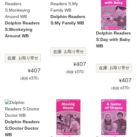
Dolphin Readers
Dolphin Readers
S:My Family WB
S:Monkeying
Dolphin Readers
Around WB
S:Day with Baby
WB
在庫
お取り寄せ
在庫
お取り寄せ
407
¥
在庫
お取り寄せ
407
¥
370
（税抜 ¥
）
370
（税抜 ¥
）
407
¥
370
（税抜 ¥
）
Dolphin Readers
S:Doctor Doctor
WB