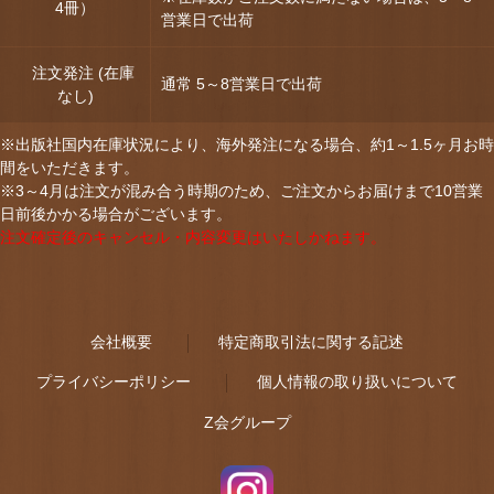
4冊）
営業日で出荷
注文発注 (在庫
通常 5～8営業日で出荷
なし)
※出版社国内在庫状況により、海外発注になる場合、約1～1.5ヶ月お時
間をいただきます。
※3～4月は注文が混み合う時期のため、ご注文からお届けまで10営業
日前後かかる場合がございます。
注文確定後のキャンセル・内容変更はいたしかねます。
会社概要
特定商取引法に関する記述
プライバシーポリシー
個人情報の取り扱いについて
Z会グループ