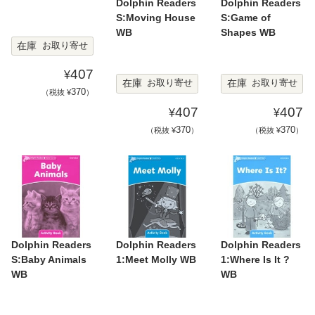
Dolphin Readers
Dolphin Readers
S:Moving House
S:Game of
WB
Shapes WB
在庫
お取り寄せ
407
¥
在庫
在庫
お取り寄せ
お取り寄せ
370
（税抜 ¥
）
407
407
¥
¥
370
370
（税抜 ¥
）
（税抜 ¥
）
Dolphin Readers
Dolphin Readers
Dolphin Readers
S:Baby Animals
1:Meet Molly WB
1:Where Is It ?
WB
WB