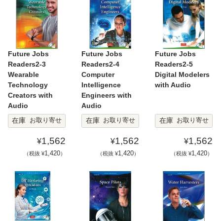
Future Jobs
Future Jobs
Future Jobs
Readers2-3
Readers2-4
Readers2-5
Wearable
Computer
Digital Modelers
Technology
Intelligence
with Audio
Creators with
Engineers with
Audio
Audio
在庫
在庫
在庫
お取り寄せ
お取り寄せ
お取り寄せ
1,562
1,562
1,562
¥
¥
¥
1,420
1,420
1,420
（税抜 ¥
）
（税抜 ¥
）
（税抜 ¥
）