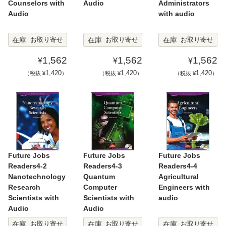
Counselors with
Audio
Administrators
Audio
with audio
在庫
在庫
在庫
お取り寄せ
お取り寄せ
お取り寄せ
1,562
1,562
1,562
¥
¥
¥
1,420
1,420
1,420
（税抜 ¥
）
（税抜 ¥
）
（税抜 ¥
）
Future Jobs
Future Jobs
Future Jobs
Readers4-2
Readers4-3
Readers4-4
Nanotechnology
Quantum
Agricultural
Research
Computer
Engineers with
Scientists with
Scientists with
audio
Audio
Audio
在庫
在庫
在庫
お取り寄せ
お取り寄せ
お取り寄せ