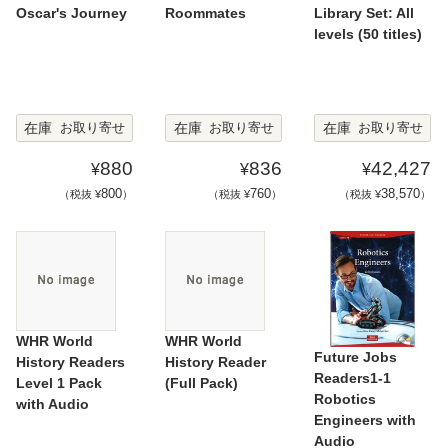
Oscar's Journey
Roommates
Library Set: All
levels (50 titles)
在庫
在庫
在庫
お取り寄せ
お取り寄せ
お取り寄せ
880
836
42,427
¥
¥
¥
800
760
38,570
（税抜 ¥
）
（税抜 ¥
）
（税抜 ¥
）
WHR World
WHR World
Future Jobs
History Readers
History Reader
Readers1-1
Level 1 Pack
(Full Pack)
Robotics
with Audio
Engineers with
Audio