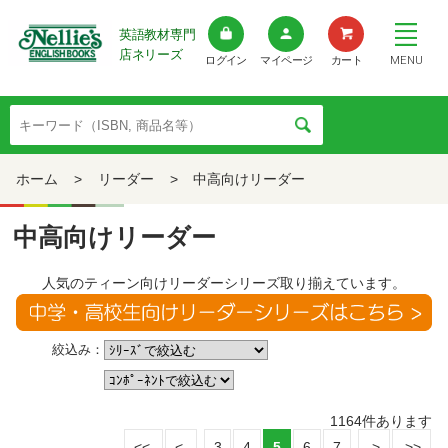
英語教材専門
店ネリーズ
MENU
ログイン
マイページ
カート
ホーム
>
リーダー
>
中高向けリーダー
中高向けリーダー
人気のティーン向けリーダーシリーズ取り揃えています。
絞込み：
1164
件あります
3
4
5
6
7