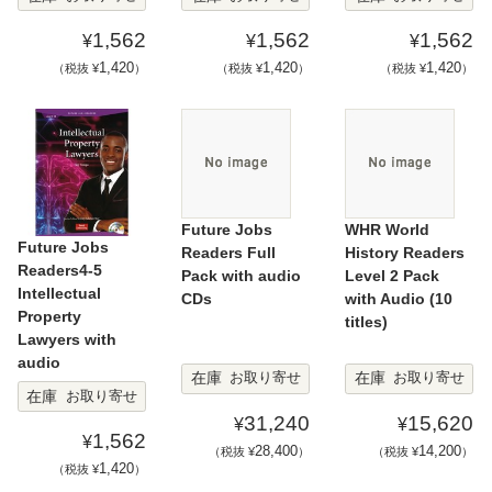
1,562
1,562
1,562
¥
¥
¥
1,420
1,420
1,420
（税抜 ¥
）
（税抜 ¥
）
（税抜 ¥
）
Future Jobs
WHR World
Future Jobs
Readers Full
History Readers
Readers4-5
Pack with audio
Level 2 Pack
Intellectual
CDs
with Audio (10
Property
titles)
Lawyers with
audio
在庫
在庫
お取り寄せ
お取り寄せ
在庫
お取り寄せ
31,240
15,620
¥
¥
1,562
¥
28,400
14,200
（税抜 ¥
）
（税抜 ¥
）
1,420
（税抜 ¥
）