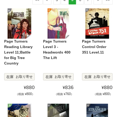
Page Turners
Page Turners
Page Turners
Reading Library
Level 3 -
Control Order
Level 11;Battle
Headwords 400
351 Level.11
for Big Tree
The Lift
Country
在庫
在庫
在庫
お取り寄せ
お取り寄せ
お取り寄せ
880
836
880
¥
¥
¥
800
760
800
（税抜 ¥
）
（税抜 ¥
）
（税抜 ¥
）