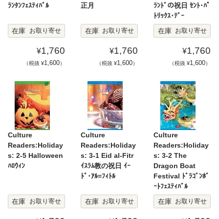
ﾗﾝﾀﾝﾌｪｽﾃｨﾊﾞﾙ
正月
ﾗﾝﾄﾞの祝日 ｾﾝﾄ･ﾊﾟ
ﾄﾘｯｸｽ･ﾃﾞｰ
在庫
在庫
在庫
お取り寄せ
お取り寄せ
お取り寄せ
1,760
1,760
1,760
¥
¥
¥
1,600
1,600
1,600
（税抜 ¥
）
（税抜 ¥
）
（税抜 ¥
）
Culture
Culture
Culture
Readers:Holiday
Readers:Holiday
Readers:Holiday
s: 2-5 Halloween
s: 3-1 Eid al-Fitr
s: 3-2 The
ﾊﾛｳｨﾝ
ｲｽﾗﾑ教の祝日 ｲｰ
Dragon Boat
ﾄﾞ･ｱﾙ=ﾌｨﾄﾙ
Festival ﾄﾞﾗｺﾞﾝﾎﾞ
ｰﾄﾌｪｽﾃｨﾊﾞﾙ
在庫
在庫
在庫
お取り寄せ
お取り寄せ
お取り寄せ