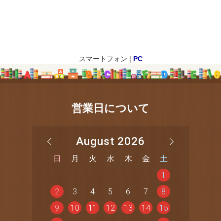
スマートフォン |
PC
営業日について
August 2026
日
月
火
水
木
金
土
1
2
3
4
5
6
7
8
9
10
11
12
13
14
15