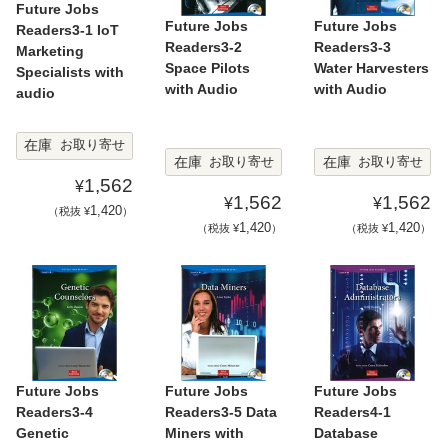
Future Jobs
Future Jobs
Future Jobs
Readers3-1 IoT
Readers3-2
Readers3-3
Marketing
Space Pilots
Water Harvesters
Specialists with
with Audio
with Audio
audio
在庫
お取り寄せ
在庫
在庫
お取り寄せ
お取り寄せ
1,562
¥
1,562
1,562
¥
¥
1,420
（税抜 ¥
）
1,420
1,420
（税抜 ¥
）
（税抜 ¥
）
Future Jobs
Future Jobs
Future Jobs
Readers3-4
Readers3-5 Data
Readers4-1
Genetic
Miners with
Database