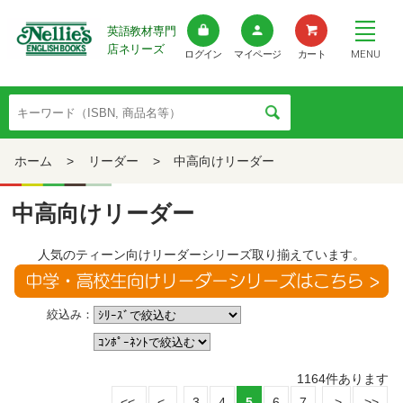
英語教材専門
店ネリーズ
MENU
ログイン
マイページ
カート
ホーム
>
リーダー
>
中高向けリーダー
中高向けリーダー
人気のティーン向けリーダーシリーズ取り揃えています。
絞込み：
1164
件あります
3
4
5
6
7