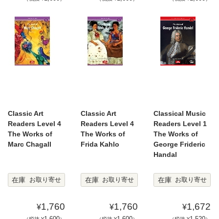
Classic Art
Classic Art
Classical Music
Readers Level 4
Readers Level 4
Readers Level 1
The Works of
The Works of
The Works of
Marc Chagall
Frida Kahlo
George Frideric
Handal
在庫
在庫
在庫
お取り寄せ
お取り寄せ
お取り寄せ
1,760
1,760
1,672
¥
¥
¥
1,600
1,600
1,520
（税抜 ¥
）
（税抜 ¥
）
（税抜 ¥
）