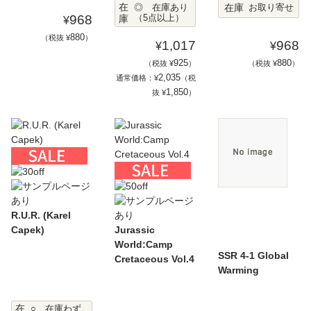
在
在庫
◎ 在庫あり
お取り寄せ
968
庫
（5点以上）
¥
880
（税抜 ¥
）
1,017
968
¥
¥
925
880
（税抜 ¥
）
（税抜 ¥
）
2,035
通常価格：¥
（税
1,850
抜 ¥
）
R.U.R. (Karel
Capek)
Jurassic
World:Camp
SSR 4-1 Global
Cretaceous Vol.4
Warming
在
○ 在庫わず