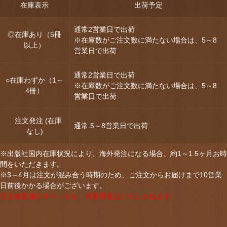
在庫表示
出荷予定
通常2営業日で出荷
◎在庫あり（5冊
※在庫数がご注文数に満たない場合は、5～8
以上）
営業日で出荷
通常2営業日で出荷
○在庫わずか（1～
※在庫数がご注文数に満たない場合は、5～8
4冊）
営業日で出荷
注文発注 (在庫
通常 5～8営業日で出荷
なし)
※出版社国内在庫状況により、海外発注になる場合、約1～1.5ヶ月お時
間をいただきます。
※3～4月は注文が混み合う時期のため、ご注文からお届けまで10営業
日前後かかる場合がございます。
注文確定後のキャンセル・内容変更はいたしかねます。