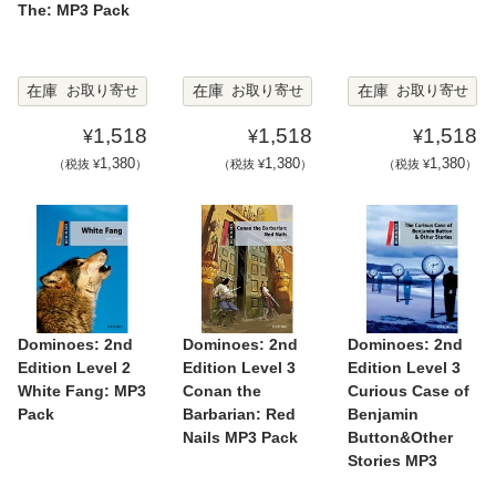
The: MP3 Pack
在庫
在庫
在庫
お取り寄せ
お取り寄せ
お取り寄せ
1,518
1,518
1,518
¥
¥
¥
1,380
1,380
1,380
（税抜 ¥
）
（税抜 ¥
）
（税抜 ¥
）
Dominoes: 2nd
Dominoes: 2nd
Dominoes: 2nd
Edition Level 2
Edition Level 3
Edition Level 3
White Fang: MP3
Conan the
Curious Case of
Pack
Barbarian: Red
Benjamin
Nails MP3 Pack
Button&Other
Stories MP3