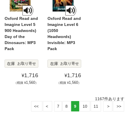
Oxford Read and
Oxford Read and
Imagine Level 5
Imagine Level 6
900 Headwords)
(1050
Day of the
Headwords)
Dinosaurs: MP3
Invisible: MP3
Pack
Pack
在庫
在庫
お取り寄せ
お取り寄せ
1,716
1,716
¥
¥
1,560
1,560
（税抜 ¥
）
（税抜 ¥
）
1167
件あります
7
8
9
10
11