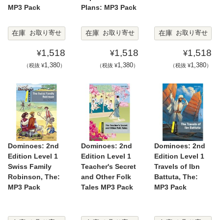
MP3 Pack
Plans: MP3 Pack
在庫
在庫
在庫
お取り寄せ
お取り寄せ
お取り寄せ
1,518
1,518
1,518
¥
¥
¥
1,380
1,380
1,380
（税抜 ¥
）
（税抜 ¥
）
（税抜 ¥
）
Dominoes: 2nd
Dominoes: 2nd
Dominoes: 2nd
Edition Level 1
Edition Level 1
Edition Level 1
Swiss Family
Teacher's Secret
Travels of Ibn
Robinson, The:
and Other Folk
Battuta, The:
MP3 Pack
Tales MP3 Pack
MP3 Pack