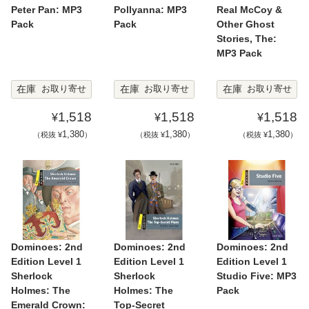
Peter Pan: MP3
Pollyanna: MP3
Real McCoy &
Pack
Pack
Other Ghost
Stories, The:
MP3 Pack
在庫
在庫
在庫
お取り寄せ
お取り寄せ
お取り寄せ
1,518
1,518
1,518
¥
¥
¥
1,380
1,380
1,380
（税抜 ¥
）
（税抜 ¥
）
（税抜 ¥
）
Dominoes: 2nd
Dominoes: 2nd
Dominoes: 2nd
Edition Level 1
Edition Level 1
Edition Level 1
Sherlock
Sherlock
Studio Five: MP3
Holmes: The
Holmes: The
Pack
Emerald Crown:
Top-Secret