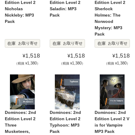
Edition Level 2
Edition Level 2
Edition Level 2
Nicholas
Saladin: MP3
Sherlock
Nickleby: MP3
Pack
Holmes: The
Pack
Norwood
Mystery: MP3
Pack
在庫
在庫
在庫
お取り寄せ
お取り寄せ
お取り寄せ
1,518
1,518
1,518
¥
¥
¥
1,380
1,380
1,380
（税抜 ¥
）
（税抜 ¥
）
（税抜 ¥
）
Dominoes: 2nd
Dominoes: 2nd
Dominoes: 2nd
Edition Level 2
Edition Level 2
Edition Level 2 V
Three
Typhoon: MP3
is for Vampire
Musketeers,
Pack
MP3 Pack