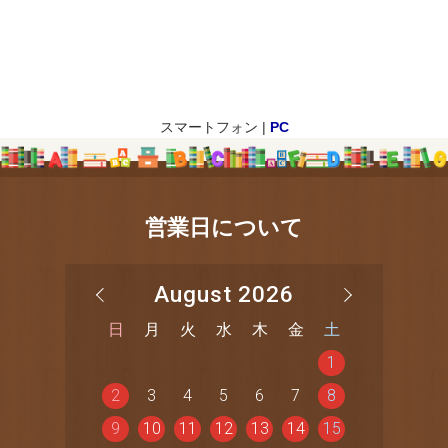
スマートフォン |
PC
営業日について
August 2026
日
月
火
水
木
金
土
1
2
3
4
5
6
7
8
9
10
11
12
13
14
15