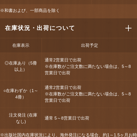
※和書および、一部商品を除く
在庫状況・出荷について
在庫表示
出荷予定
通常2営業日で出荷
◎在庫あり（5冊
※在庫数がご注文数に満たない場合は、5～8
以上）
営業日で出荷
通常2営業日で出荷
○在庫わずか（1～
※在庫数がご注文数に満たない場合は、5～8
4冊）
営業日で出荷
注文発注 (在庫
通常 5～8営業日で出荷
なし)
※出版社国内在庫状況により、海外発注になる場合、約1～1.5ヶ月お時