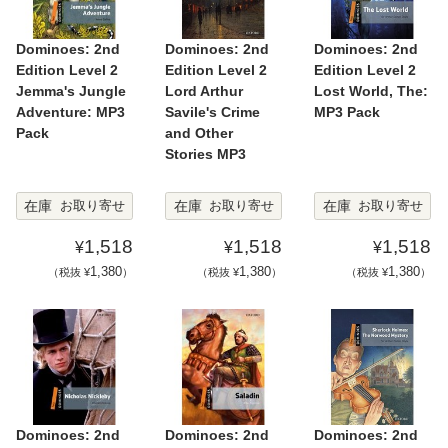
Dominoes: 2nd
Dominoes: 2nd
Dominoes: 2nd
Edition Level 2
Edition Level 2
Edition Level 2
Jemma's Jungle
Lord Arthur
Lost World, The:
Adventure: MP3
Savile's Crime
MP3 Pack
Pack
and Other
Stories MP3
在庫
在庫
在庫
お取り寄せ
お取り寄せ
お取り寄せ
1,518
1,518
1,518
¥
¥
¥
1,380
1,380
1,380
（税抜 ¥
）
（税抜 ¥
）
（税抜 ¥
）
Dominoes: 2nd
Dominoes: 2nd
Dominoes: 2nd