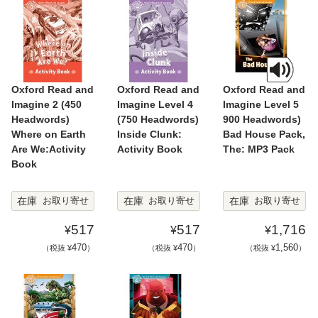
Oxford Read and
Oxford Read and
Oxford Read and
Imagine 2 (450
Imagine Level 4
Imagine Level 5
Headwords)
(750 Headwords)
900 Headwords)
Where on Earth
Inside Clunk:
Bad House Pack,
Are We:Activity
Activity Book
The: MP3 Pack
Book
在庫
在庫
在庫
お取り寄せ
お取り寄せ
お取り寄せ
517
517
1,716
¥
¥
¥
470
470
1,560
（税抜 ¥
）
（税抜 ¥
）
（税抜 ¥
）