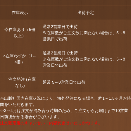
在庫表示
出荷予定
通常2営業日で出荷
◎在庫あり（5冊
※在庫数がご注文数に満たない場合は、5～8
以上）
営業日で出荷
通常2営業日で出荷
○在庫わずか（1～
※在庫数がご注文数に満たない場合は、5～8
4冊）
営業日で出荷
注文発注 (在庫
通常 5～8営業日で出荷
なし)
※出版社国内在庫状況により、海外発注になる場合、約1～1.5ヶ月お時
間をいただきます。
※3～4月は注文が混み合う時期のため、ご注文からお届けまで10営業
日前後かかる場合がございます。
注文確定後のキャンセル・内容変更はいたしかねます。