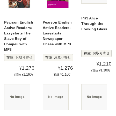
PR3 Alice
Pearson English
Pearson English
Through the
Active Readers:
Active Readers:
Looking Glass
Easystarts The
Easystarts
Slave Boy of
Newspaper
Pompeii with
Chase with MP3
MP3
在庫
お取り寄せ
在庫
在庫
お取り寄せ
お取り寄せ
1,210
¥
1,276
1,276
¥
¥
1,100
（税抜 ¥
）
1,160
1,160
（税抜 ¥
）
（税抜 ¥
）