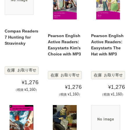
Compas Readers
Pearson English
Pearson English
7 Hunting for
Active Readers:
Active Readers:
Stravinsky
Easystarts Kim’s
Easystarts The
Choice with MP3
Hat with MP3
在庫
お取り寄せ
在庫
在庫
お取り寄せ
お取り寄せ
1,276
¥
1,276
1,276
¥
¥
1,160
（税抜 ¥
）
1,160
1,160
（税抜 ¥
）
（税抜 ¥
）