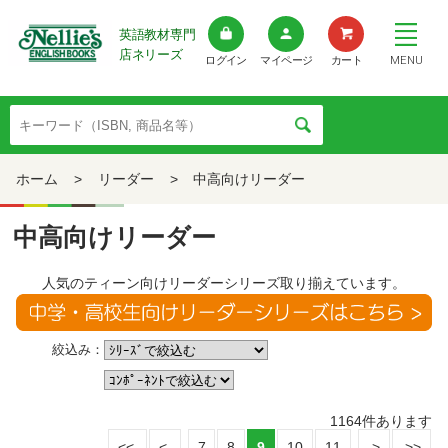
英語教材専門
店ネリーズ
MENU
ログイン
マイページ
カート
ホーム
>
リーダー
>
中高向けリーダー
中高向けリーダー
人気のティーン向けリーダーシリーズ取り揃えています。
絞込み：
1164
件あります
7
8
9
10
11