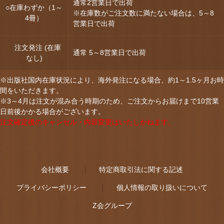
通常2営業日で出荷
○在庫わずか（1～
※在庫数がご注文数に満たない場合は、5～8
4冊）
営業日で出荷
注文発注 (在庫
通常 5～8営業日で出荷
なし)
※出版社国内在庫状況により、海外発注になる場合、約1～1.5ヶ月お時
間をいただきます。
※3～4月は注文が混み合う時期のため、ご注文からお届けまで10営業
日前後かかる場合がございます。
注文確定後のキャンセル・内容変更はいたしかねます。
会社概要
特定商取引法に関する記述
プライバシーポリシー
個人情報の取り扱いについて
Z会グループ