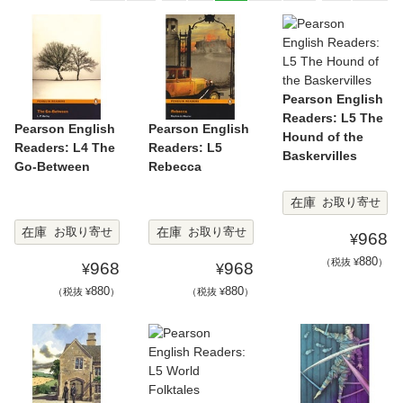
Pearson English
Readers: L5 The
Pearson English
Pearson English
Hound of the
Readers: L4 The
Readers: L5
Baskervilles
Go-Between
Rebecca
在庫
お取り寄せ
在庫
在庫
お取り寄せ
お取り寄せ
968
¥
880
（税抜 ¥
）
968
968
¥
¥
880
880
（税抜 ¥
）
（税抜 ¥
）