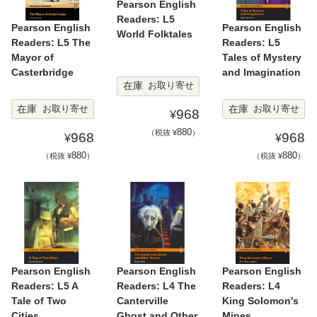
Pearson English
Readers: L5
Pearson English
Pearson English
World Folktales
Readers: L5 The
Readers: L5
Mayor of
Tales of Mystery
Casterbridge
and Imagination
在庫
お取り寄せ
在庫
在庫
お取り寄せ
お取り寄せ
968
¥
880
（税抜 ¥
）
968
968
¥
¥
880
880
（税抜 ¥
）
（税抜 ¥
）
Pearson English
Pearson English
Pearson English
Readers: L5 A
Readers: L4 The
Readers: L4
Tale of Two
Canterville
King Solomon's
Cities
Ghost and Other
Mines