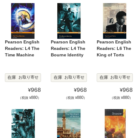
Pearson English
Pearson English
Pearson English
Readers: L4 The
Readers: L4 The
Readers: L6 The
Time Machine
Bourne Identity
King of Torts
在庫
在庫
在庫
お取り寄せ
お取り寄せ
お取り寄せ
968
968
968
¥
¥
¥
880
880
880
（税抜 ¥
）
（税抜 ¥
）
（税抜 ¥
）