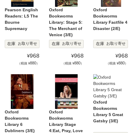
Pearson English
Oxford
Oxford
Readers: L5 The
Bookworms
Bookworms
Bourne
Library: Stage 5:
Library Factfile 4
Supremacy
The Merchant of
Disaster (2/E)
Venice (3/E)
在庫
在庫
在庫
お取り寄せ
お取り寄せ
お取り寄せ
968
968
968
¥
¥
¥
880
880
880
（税抜 ¥
）
（税抜 ¥
）
（税抜 ¥
）
Oxford
Bookworms
Oxford
Oxford
Library 5 Great
Bookworms
Bookworms
Gatsby (3/E)
Library 6
Library Stage
Dubliners (3/E)
4:Eat, Pray, Love