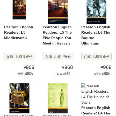
Pearson English
Pearson English
Pearson English
Readers: L5
Readers: L5 The
Readers: L6 The
Middlemarch
Five People You
Bourne
Meet in Heaven
Ultimatum
在庫
在庫
在庫
お取り寄せ
お取り寄せ
お取り寄せ
968
968
968
¥
¥
¥
880
880
880
（税抜 ¥
）
（税抜 ¥
）
（税抜 ¥
）
Pearson English
Readers: L4 The