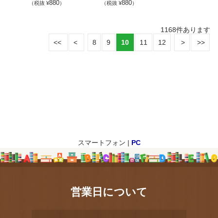
880
880
（税抜 ¥
）
（税抜 ¥
）
1168
件あります
8
9
10
11
12
スマートフォン |
PC
営業日について