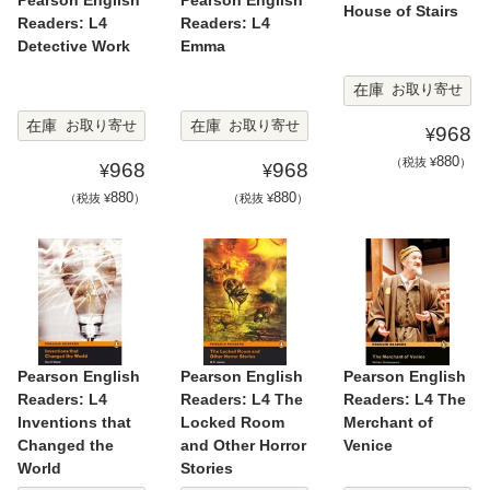
Pearson English
Pearson English
House of Stairs
Readers: L4
Readers: L4
Detective Work
Emma
在庫
お取り寄せ
在庫
在庫
お取り寄せ
お取り寄せ
968
¥
880
（税抜 ¥
）
968
968
¥
¥
880
880
（税抜 ¥
）
（税抜 ¥
）
Pearson English
Pearson English
Pearson English
Readers: L4
Readers: L4 The
Readers: L4 The
Inventions that
Locked Room
Merchant of
Changed the
and Other Horror
Venice
World
Stories