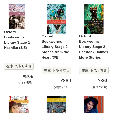
Oxford
Oxford
Oxford
Bookworms
Bookworms
Bookworms
Library Stage 1
Library Stage 2
Library Stage 2
Hachiko (3/E)
Stories from the
Sherlock Holmes
Heart (3/E)
More Stories
在庫
お取り寄せ
在庫
在庫
お取り寄せ
お取り寄せ
869
¥
869
869
¥
¥
790
（税抜 ¥
）
790
790
（税抜 ¥
）
（税抜 ¥
）