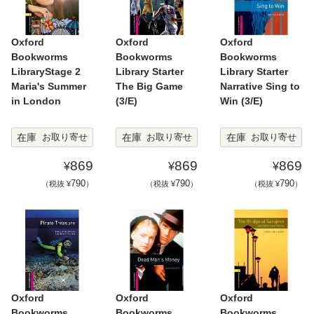
Oxford
Oxford
Oxford
Bookworms
Bookworms
Bookworms
LibraryStage 2
Library Starter
Library Starter
Maria's Summer
The Big Game
Narrative Sing to
in London
(3/E)
Win (3/E)
在庫
在庫
在庫
お取り寄せ
お取り寄せ
お取り寄せ
869
869
869
¥
¥
¥
790
790
790
（税抜 ¥
）
（税抜 ¥
）
（税抜 ¥
）
Oxford
Oxford
Oxford
Bookworms
Bookworms
Bookworms