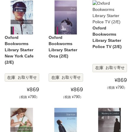
Oxford
Bookworms
Oxford
Oxford
Library Starter
Bookworms
Bookworms
Police TV (2/E)
Library Starter
Library Starter
New York Cafe
Orca (2/E)
(2/E)
在庫
お取り寄せ
在庫
在庫
お取り寄せ
お取り寄せ
869
¥
790
（税抜 ¥
）
869
869
¥
¥
790
790
（税抜 ¥
）
（税抜 ¥
）