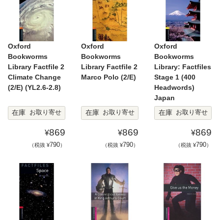
Oxford
Oxford
Oxford
Bookworms
Bookworms
Bookworms
Library Factfile 2
Library Factfile 2
Library: Factfiles
Climate Change
Marco Polo (2/E)
Stage 1 (400
(2/E) (YL2.6-2.8)
Headwords)
Japan
在庫
在庫
在庫
お取り寄せ
お取り寄せ
お取り寄せ
869
869
869
¥
¥
¥
790
790
790
（税抜 ¥
）
（税抜 ¥
）
（税抜 ¥
）