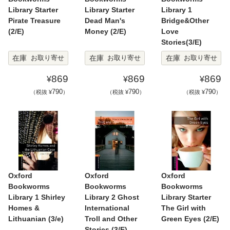
Library Starter
Library Starter
Library 1
Pirate Treasure
Dead Man's
Bridge&Other
(2/E)
Money (2/E)
Love
Stories(3/E)
在庫
在庫
在庫
お取り寄せ
お取り寄せ
お取り寄せ
869
869
869
¥
¥
¥
790
790
790
（税抜 ¥
）
（税抜 ¥
）
（税抜 ¥
）
Oxford
Oxford
Oxford
Bookworms
Bookworms
Bookworms
Library 1 Shirley
Library 2 Ghost
Library Starter
Homes &
International
The Girl with
Lithuanian (3/e)
Troll and Other
Green Eyes (2/E)
Stories (3/E)