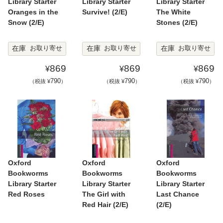
Library Starter
Library Starter
Library Starter
Oranges in the
Survive! (2/E)
The White
Snow (2/E)
Stones (2/E)
在庫
在庫
在庫
お取り寄せ
お取り寄せ
お取り寄せ
869
869
869
¥
¥
¥
790
790
790
（税抜 ¥
）
（税抜 ¥
）
（税抜 ¥
）
Oxford
Oxford
Oxford
Bookworms
Bookworms
Bookworms
Library Starter
Library Starter
Library Starter
Red Roses
The Girl with
Last Chance
Red Hair (2/E)
(2/E)