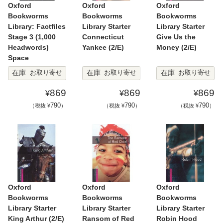
Oxford
Oxford
Oxford
Bookworms
Bookworms
Bookworms
Library: Factfiles
Library Starter
Library Starter
Stage 3 (1,000
Connecticut
Give Us the
Headwords)
Yankee (2/E)
Money (2/E)
Space
在庫
在庫
在庫
お取り寄せ
お取り寄せ
お取り寄せ
869
869
869
¥
¥
¥
790
790
790
（税抜 ¥
）
（税抜 ¥
）
（税抜 ¥
）
Oxford
Oxford
Oxford
Bookworms
Bookworms
Bookworms
Library Starter
Library Starter
Library Starter
King Arthur (2/E)
Ransom of Red
Robin Hood