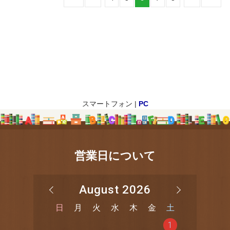
スマートフォン |
PC
営業日について
August 2026
日
月
火
水
木
金
土
1