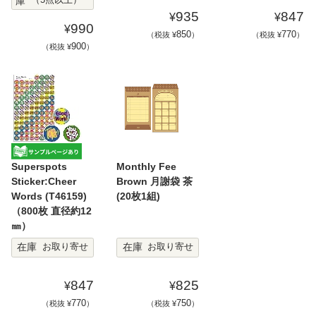
庫
935
847
¥
¥
990
¥
850
770
（税抜 ¥
）
（税抜 ¥
）
900
（税抜 ¥
）
Superspots
Monthly Fee
Sticker:Cheer
Brown 月謝袋 茶
Words (T46159)
(20枚1組)
（800枚 直径約12
㎜）
在庫
在庫
お取り寄せ
お取り寄せ
847
825
¥
¥
770
750
（税抜 ¥
）
（税抜 ¥
）