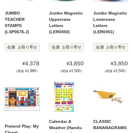
JUMBO
Jumbo Magnetic
Jumbo Magnetic
TEACHER
Uppercase
Lowercase
STAMPS
Letters
Letters
(LSP0678-J)
(LER0450)
(LER0451)
在庫
在庫
在庫
お取り寄せ
お取り寄せ
お取り寄せ
4,378
3,850
3,850
¥
¥
¥
3,980
3,500
3,500
（税抜 ¥
）
（税抜 ¥
）
（税抜 ¥
）
Calendar &
CLASSIC
Pretend Play: My
Weather (Hands-
BANANAGRAMS
Closet