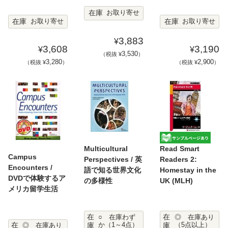
在庫
お取り寄せ
在庫
在庫
お取り寄せ
お取り寄せ
3,883
¥
3,608
3,190
¥
¥
3,530
（税抜 ¥
）
3,280
2,900
（税抜 ¥
）
（税抜 ¥
）
Multicultural
Read Smart
Campus
Perspectives / 英
Readers 2:
Encounters /
語で知る世界文化
Homestay in the
DVDで体験するア
の多様性
UK (MLH)
メリカ留学生活
在
在
○ 在庫わず
◎ 在庫あり
在
庫
か（1～4点）
庫
（5点以上）
◎ 在庫あり