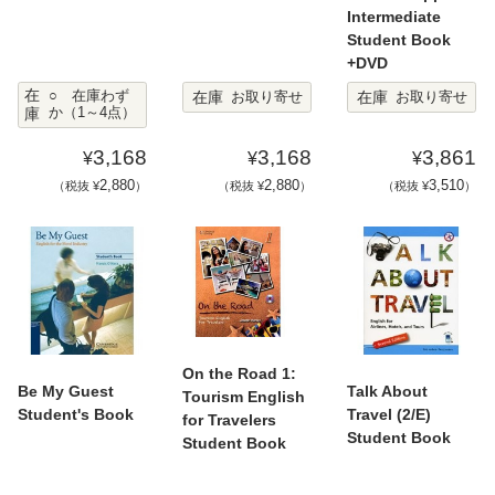
Intermediate
Student Book
+DVD
在
在庫
在庫
○ 在庫わず
お取り寄せ
お取り寄せ
庫
か（1～4点）
3,168
3,168
3,861
¥
¥
¥
2,880
2,880
3,510
（税抜 ¥
）
（税抜 ¥
）
（税抜 ¥
）
On the Road 1:
Be My Guest
Talk About
Tourism English
Student's Book
Travel (2/E)
for Travelers
Student Book
Student Book