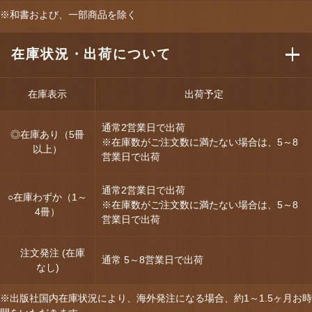
※和書および、一部商品を除く
在庫状況・出荷について
在庫表示
出荷予定
通常2営業日で出荷
◎在庫あり（5冊
※在庫数がご注文数に満たない場合は、5～8
以上）
営業日で出荷
通常2営業日で出荷
○在庫わずか（1～
※在庫数がご注文数に満たない場合は、5～8
4冊）
営業日で出荷
注文発注 (在庫
通常 5～8営業日で出荷
なし)
※出版社国内在庫状況により、海外発注になる場合、約1～1.5ヶ月お時