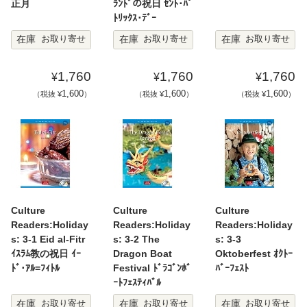
正月
ﾗﾝﾄﾞの祝日 ｾﾝﾄ･ﾊﾟ
ﾄﾘｯｸｽ･ﾃﾞｰ
在庫
在庫
在庫
お取り寄せ
お取り寄せ
お取り寄せ
1,760
1,760
1,760
¥
¥
¥
1,600
1,600
1,600
（税抜 ¥
）
（税抜 ¥
）
（税抜 ¥
）
Culture
Culture
Culture
Readers:Holiday
Readers:Holiday
Readers:Holiday
s: 3-1 Eid al-Fitr
s: 3-2 The
s: 3-3
ｲｽﾗﾑ教の祝日 ｲｰ
Dragon Boat
Oktoberfest ｵｸﾄｰ
ﾄﾞ･ｱﾙ=ﾌｨﾄﾙ
Festival ﾄﾞﾗｺﾞﾝﾎﾞ
ﾊﾞｰﾌｪｽﾄ
ｰﾄﾌｪｽﾃｨﾊﾞﾙ
在庫
在庫
在庫
お取り寄せ
お取り寄せ
お取り寄せ