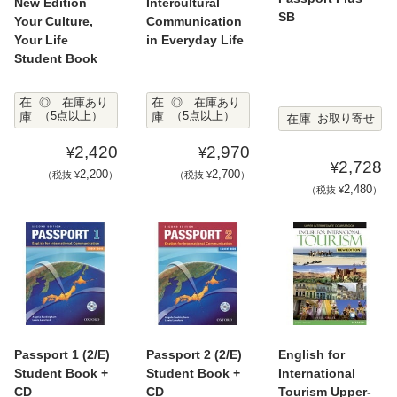
New Edition
Intercultural
SB
Your Culture,
Communication
Your Life
in Everyday Life
Student Book
在
在
◎ 在庫あり
◎ 在庫あり
庫
（5点以上）
庫
（5点以上）
在庫
お取り寄せ
2,420
2,970
¥
¥
2,728
¥
2,200
2,700
（税抜 ¥
）
（税抜 ¥
）
2,480
（税抜 ¥
）
Passport 1 (2/E)
Passport 2 (2/E)
English for
Student Book +
Student Book +
International
CD
CD
Tourism Upper-