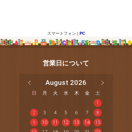
スマートフォン |
PC
営業日について
August 2026
日
月
火
水
木
金
土
1
2
3
4
5
6
7
8
9
10
11
12
13
14
15