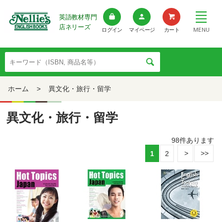
英語教材専門
店ネリーズ
MENU
ログイン
マイページ
カート
ホーム
>
異文化・旅行・留学
異文化・旅行・留学
98
件あります
1
2