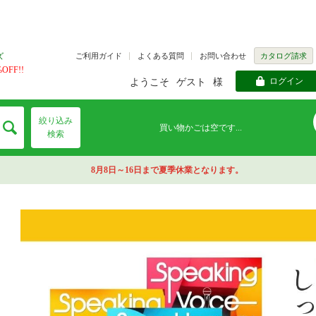
ご利用ガイド
よくある質問
お問い合わせ
カタログ請求
ズ
FF!!
ログイン
ようこそ
ゲスト
様
絞り込み
買い物かごは空です...
検索
8月8日～16日まで夏季休業となります。