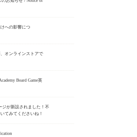
せ / Notice of
届けへの影響につ
が、オンラインストアで
demy Board Game英
価格ページが新設されました！不
覗いてみてくださいね！
ation