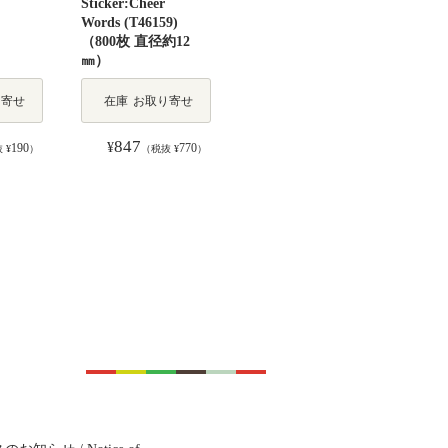
Sticker:Cheer
Cards Alphabet
Wort
Words (T46159)
(Wor
（800枚 直径約12
(16,
㎜）
(YL4
在
り寄せ
在庫
お取り寄せ
在庫
お取り寄せ
庫
847
1,320
1,
¥
¥
¥
190
770
1,200
 ¥
）
（税抜 ¥
）
（税抜 ¥
）