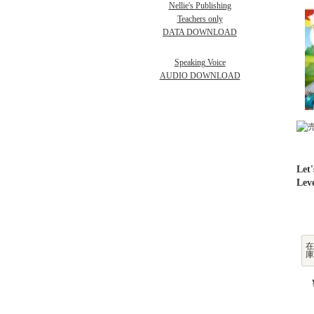
Nellie's Publishing
Teachers only
DATA DOWNLOAD
Speaking Voice
AUDIO DOWNLOAD
Side
Int
英
Ext
Stu
英
Let'
and
Dig
(旺
Lev
在
庫