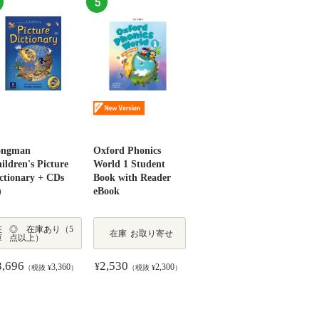
ongman
art Choice 2
i, je...ｺﾐｭﾆｹｰｼｮﾝ
検5級をひとつひ
Oxford Phonics
Get Ahead 1
DAILY3週間 英検2
ildren's Picture
/E) Student Book
ｽﾄ A1
つわかりやすく｡
World 1 Student
Student Book
級 集中ｾﾞﾐ 6訂版
ctionary + CDs
th Online
改訂版
Book with Reader
(旺文社)
New Conversations
)
actice
eBook
in Class A2 Book 2
在
在
在
◎ 在庫あり（5
◎ 在庫あり（5
○ 在庫わずか（1
在
○ 在庫わずか（1
在庫
お取り寄せ
在庫
在庫
お取り寄せ
お取り寄せ
庫
庫
庫
点以上）
点以上）
～4点）
庫
～4点）
在
◎ 在庫あり（5
3,696
3,652
2,970
1,320
2,530
2,574
165
¥
¥
¥
庫
点以上）
3,360
3,320
2,700
1,200
2,300
2,340
150
（税抜 ¥
（税抜 ¥
（税抜 ¥
（税抜 ¥
）
）
）
）
（税抜 ¥
（税抜 ¥
（税抜 ¥
）
）
）
1,650
通常価格：¥
（税抜
2,970
1,500
¥
）
¥
2,700
（税抜 ¥
）