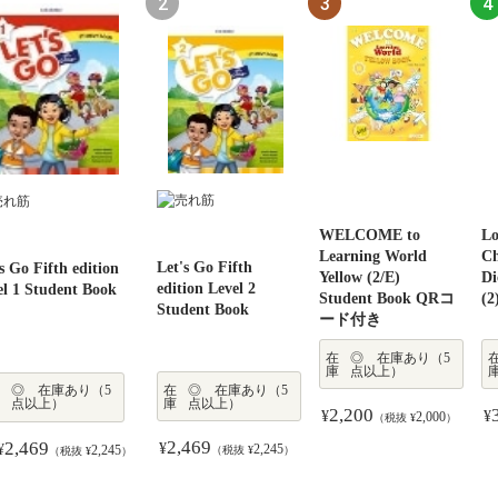
American Headway
 by Side Level 1
erchange (5/E) 1
検トレーニングゼミ
Smart Choice 1
2026年度版 英検4級
WELCOME to
Side by Side Level 2
Speakout 3rd
英検準2級 でる順パ
L
Sm
Mo
英
Starter (3/E)
ra : Student Book
dent's Book with
検5級 生徒用セット
(4/E) Student Book
過去6回全問題集
Learning World
Extra : Student
Edition B2
ス単 5訂版
Ch
(4
ﾃｷ
と
Student Book with
Let's Go Fifth
s Go Fifth edition
 eText
ital Pack
文社96234)
with Online
(旺文社)
Yellow (2/E)
Book and eText
Student's Book and
Di
wi
Oxford Online
edition Level 2
el 1 Student Book
Practice
Student Book QRコ
eBook with Online
(2
Pr
Skills
Student Book
ード付き
Practice
在
◎ 在庫あり（5
在
在
◎ 在庫あり（5
◎ 在庫あり（5
在
○ 在庫わずか（1
在
在
◎ 在庫あり（5
◎ 在庫あり（5
在庫
お取り寄せ
庫
点以上）
在庫
お取り寄せ
在庫
在庫
お取り寄せ
お取り寄せ
庫
庫
点以上）
点以上）
庫
～4点）
庫
庫
点以上）
点以上）
在
◎ 在庫あり（5
◎ 在庫あり（5
3,850
庫
点以上）
点以上）
¥
3,443
3,850
2,095
3,500
（税抜 ¥
）
¥
¥
¥
3,652
1,540
2,200
3,443
4,191
1,375
3,130
3,500
1,905
（税抜 ¥
（税抜 ¥
（税抜 ¥
）
）
）
¥
¥
¥
¥
¥
¥
¥
¥
¥
¥
3,320
1,400
2,000
3,130
3,810
1,250
（税抜 ¥
（税抜 ¥
）
）
（税抜 ¥
（税抜 ¥
（税抜 ¥
（税抜 ¥
）
）
）
）
2,469
2,469
¥
¥
2,245
2,245
（税抜 ¥
）
（税抜 ¥
）