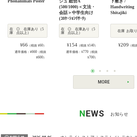
Phonanimals Poster
シュ 総合A
下敷き /
(500/1000)＜文法・
Handwriting
会話＞中学生向け
Shitajiki
(ｺﾛｹｰｼｮﾝﾘｻｰﾁ)
在
◎ 在庫あり（5
在
◎ 在庫あり（5
在庫
お取
庫
点以上）
庫
点以上）
66
154
209
¥
¥
¥
60
140
（税抜 ¥
）
（税抜 ¥
）
（税抜
660
770
通常価格：¥
（税抜
通常価格：¥
（税抜
600
700
¥
）
¥
）
MORE
N
EWS
お知らせ