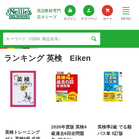
英語教材専門
店ネリーズ
MENU
ログイン
マイページ
カート
ランキング 英検 Eiken
2026年度版 英検4
英検準2級 でる順
英検トレーニング
級過去6回全問題
パス単 5訂版
ゼミ 英検5級 生徒