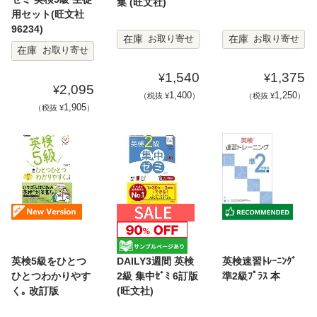
集 (旺文社)
用セット(旺文社
96234)
在庫
在庫
お取り寄せ
お取り寄せ
在庫
お取り寄せ
1,540
1,375
¥
¥
2,095
¥
1,400
1,250
（税抜 ¥
）
（税抜 ¥
）
1,905
（税抜 ¥
）
英検5級をひとつ
DAILY3週間 英検
英検速習ﾄﾚｰﾆﾝｸﾞ
ひとつわかりやす
2級 集中ｾﾞﾐ 6訂版
準2級ﾌﾟﾗｽ 本
く｡ 改訂版
(旺文社)