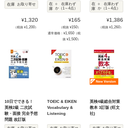
在
在
在庫
○ 在庫わず
○ 在庫わず
お取り寄せ
庫
か（1～4点）
庫
か（1～4点）
1,320
165
1,386
¥
¥
¥
1,200
150
1,260
（税抜 ¥
）
（税抜 ¥
）
（税抜 ¥
）
1,650
通常価格：¥
（税
1,500
抜 ¥
）
10日でできる！
TOEIC & EIKEN
英検4級総合対策
英検2級 二次試
Vocabulary &
教本 3訂版 (旺文
験・面接 完全予想
Listening
社)
問題 改訂版