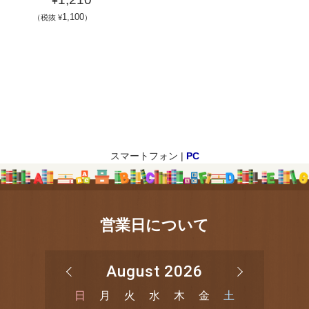
¥
1,100
（税抜 ¥
）
スマートフォン |
PC
営業日について
August 2026
日
月
火
水
木
金
土