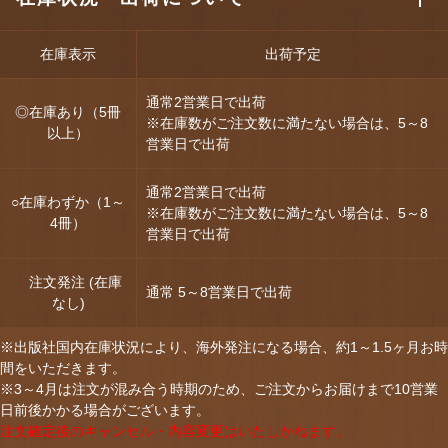
在庫表示
出荷予定
通常2営業日で出荷
◎在庫あり（5冊
※在庫数がご注文数に満たない場合は、5～8
以上）
営業日で出荷
通常2営業日で出荷
○在庫わずか（1～
※在庫数がご注文数に満たない場合は、5～8
4冊）
営業日で出荷
注文発注 (在庫
通常 5～8営業日で出荷
なし)
※出版社国内在庫状況により、海外発注になる場合、約1～1.5ヶ月お時
間をいただきます。
※3～4月は注文が混み合う時期のため、ご注文からお届けまで10営業
日前後かかる場合がございます。
注文確定後のキャンセル・内容変更はいたしかねます。