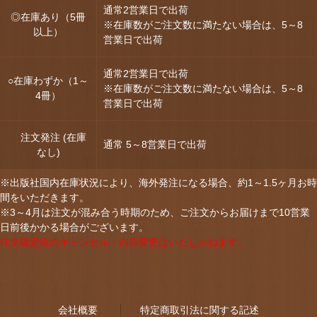
通常2営業日で出荷
◎在庫あり（5冊
※在庫数がご注文数に満たない場合は、5～8
以上）
営業日で出荷
通常2営業日で出荷
○在庫わずか（1～
※在庫数がご注文数に満たない場合は、5～8
4冊）
営業日で出荷
注文発注 (在庫
通常 5～8営業日で出荷
なし)
※出版社国内在庫状況により、海外発注になる場合、約1～1.5ヶ月お時
間をいただきます。
※3～4月は注文が混み合う時期のため、ご注文からお届けまで10営業
日前後かかる場合がございます。
注文確定後のキャンセル・内容変更はいたしかねます。
会社概要
特定商取引法に関する記述