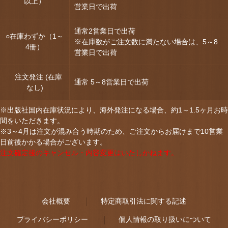
以上）
営業日で出荷
通常2営業日で出荷
○在庫わずか（1～
※在庫数がご注文数に満たない場合は、5～8
4冊）
営業日で出荷
注文発注 (在庫
通常 5～8営業日で出荷
なし)
※出版社国内在庫状況により、海外発注になる場合、約1～1.5ヶ月お時
間をいただきます。
※3～4月は注文が混み合う時期のため、ご注文からお届けまで10営業
日前後かかる場合がございます。
注文確定後のキャンセル・内容変更はいたしかねます。
会社概要
特定商取引法に関する記述
プライバシーポリシー
個人情報の取り扱いについて