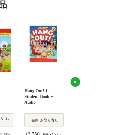
品
Hang Out! 1
Everybody Up 1
Supe
1
Student Book +
(2/E) Student Book
Book
Audio
with Audio CD Pack
り（5
在
◎ 在庫あり（5
在庫
お取り寄せ
庫
点以上）
2,750
2,805
2,
¥
¥
¥
2,245
2,500
2,550
¥
）
（税抜 ¥
）
（税抜 ¥
）