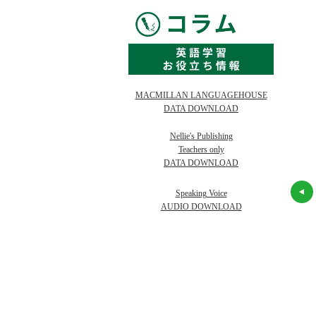
MACMILLAN LANGUAGEHOUSE
DATA DOWNLOAD
Nellie's Publishing
Teachers only
DATA DOWNLOAD
Speaking Voice
AUDIO DOWNLOAD
an! 1 Student
First Friends 1
Let's Go 1 (4/E)
Student Book and
Student Book +
Audio CD
Audio CD Pack
(American Edition)
在
◎ 在庫あり（5
在庫
お取り寄せ
在庫
お取り寄せ
庫
点以上）
530
2,530
2,469
¥
¥
2,300
2,300
2,245
（税抜 ¥
）
（税抜 ¥
）
（税抜 ¥
）