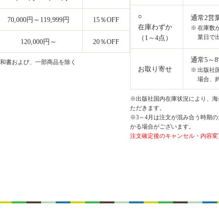
○
通常2営
70,000円～119,999円
15
％OFF
在庫わずか
在庫数
業日で
（1～4点）
120,000円～
20
％OFF
通常5～
和書および、一部商品を除く
お取り寄せ
出版社
場合、約
※出版社国内在庫状況により、海外
ただきます。
※3～4月は注文が混み合う時期の
かる場合がございます。
注文確定後のキャンセル・内容変