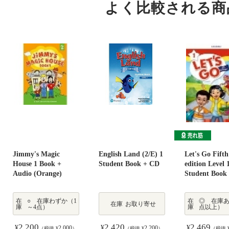
よく比較される商
Jimmy's Magic
English Land (2/E) 1
Let's Go Fifth
House 1 Book +
Student Book + CD
edition Level 
Audio (Orange)
Student Book
在
○ 在庫わずか（1
在
◎ 在庫あ
在庫
お取り寄せ
庫
～4点）
庫
点以上）
2,200
2,420
2,469
¥
¥
¥
2,000
2,200
（税抜 ¥
）
（税抜 ¥
）
（税抜 