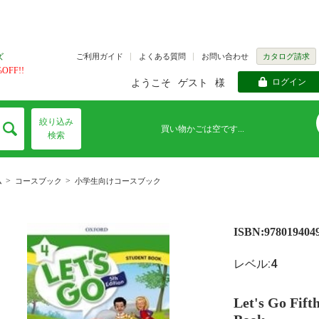
ご利用ガイド
よくある質問
お問い合わせ
カタログ請求
ズ
FF!!
ログイン
ようこそ
ゲスト
様
絞り込み
買い物かごは空です...
検索
>
>
ム
コースブック
小学生向けコースブック
ISBN:978019404
レベル:4
Let's Go Fift