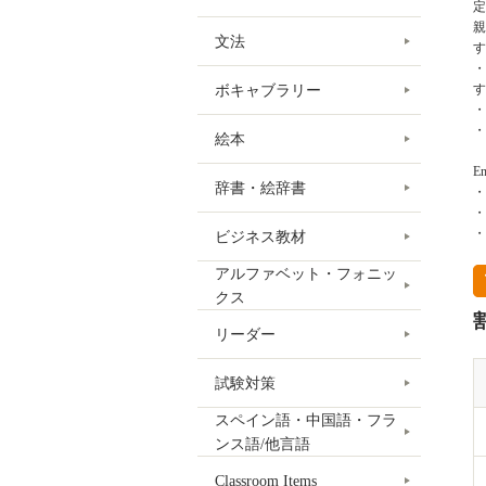
定
親
文法
す
・
す
ボキャブラリー
・
・
絵本
En
辞書・絵辞書
・S
・E
・P
ビジネス教材
アルファベット・フォニッ
クス
リーダー
試験対策
スペイン語・中国語・フラ
ンス語/他言語
Classroom Items