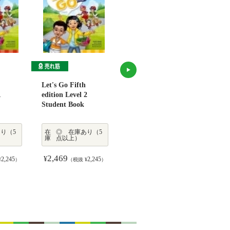
Let's Go Fifth
Let's Go Fifth
Let's
1
edition Level 2
edition Level 3
editi
Student Book
Student Book
Stud
り（5
在
◎ 在庫あり（5
在
◎ 在庫あり（5
庫
点以上）
庫
点以上）
2,469
2,469
2,
¥
¥
¥
2,245
2,245
2,245
¥
）
（税抜 ¥
）
（税抜 ¥
）