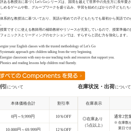
評ある教授法に基づくLet’s Goシリーズは、国境を越えて世界中の先生方に長年
しめるゲームや歌、グループワークを盛り込み、学習を始めたばかりの子どもたち
。
体系的な教授法に基づいており、英語が初めての子どもたちでも最初から英語での
。
授業ですぐに使える教師用の補助教材やリソースが充実しているので、授業準備の
フォニックスとリーディングのセクションでは、すらすらと読む力を強化します。
ergize your English classes with the trusted methodology of Let’s Go
ystematic approach gets children talking from the very beginning.
nergize classroom with easy-to-use teaching tools and resources that support you.
honics and reading lessons help children read fluently.
割引
在庫状況・出荷
について
について
本体価格合計
割引率
在庫表示
0円～9,999円
10
％OFF
通常2営
◎在庫あり
在庫数
（5点以上）
業日で
10,000円～69,999円
12
％OFF