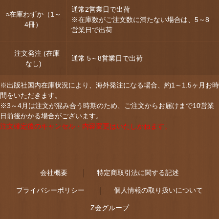
通常2営業日で出荷
○在庫わずか（1～
※在庫数がご注文数に満たない場合は、5～8
4冊）
営業日で出荷
注文発注 (在庫
通常 5～8営業日で出荷
なし)
※出版社国内在庫状況により、海外発注になる場合、約1～1.5ヶ月お時
間をいただきます。
※3～4月は注文が混み合う時期のため、ご注文からお届けまで10営業
日前後かかる場合がございます。
注文確定後のキャンセル・内容変更はいたしかねます。
会社概要
特定商取引法に関する記述
プライバシーポリシー
個人情報の取り扱いについて
Z会グループ