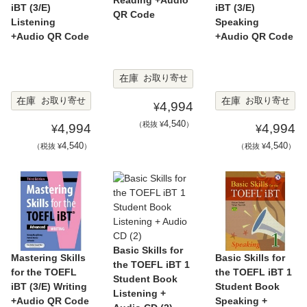
iBT (3/E)
iBT (3/E)
QR Code
Listening
Speaking
+Audio QR Code
+Audio QR Code
在庫
お取り寄せ
在庫
在庫
お取り寄せ
お取り寄せ
4,994
¥
4,540
（税抜 ¥
）
4,994
4,994
¥
¥
4,540
4,540
（税抜 ¥
）
（税抜 ¥
）
Basic Skills for
Mastering Skills
Basic Skills for
the TOEFL iBT 1
for the TOEFL
the TOEFL iBT 1
Student Book
iBT (3/E) Writing
Student Book
Listening +
+Audio QR Code
Speaking +