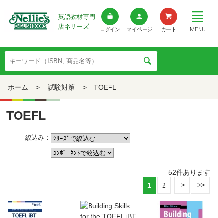
英語教材専門
店ネリーズ
MENU
ログイン
マイページ
カート
ホーム
>
試験対策
>
TOEFL
TOEFL
絞込み：
52
件あります
1
2