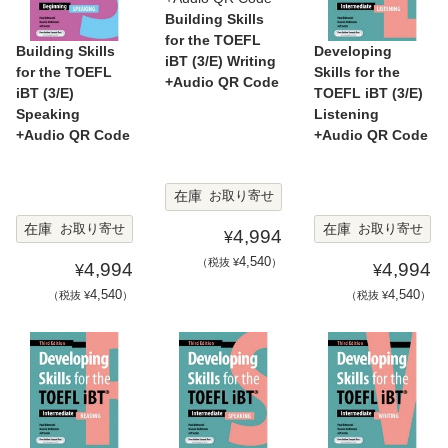
Building Skills
for the TOEFL
Building Skills
Developing
iBT (3/E) Writing
for the TOEFL
Skills for the
+Audio QR Code
iBT (3/E)
TOEFL iBT (3/E)
Speaking
Listening
+Audio QR Code
+Audio QR Code
在庫
お取り寄せ
在庫
在庫
お取り寄せ
お取り寄せ
4,994
¥
4,540
（税抜 ¥
）
4,994
4,994
¥
¥
4,540
4,540
（税抜 ¥
）
（税抜 ¥
）