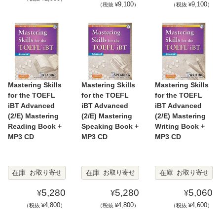
9,100
9,100
（税抜 ¥
）
（税抜 ¥
）
Mastering Skills
Mastering Skills
Mastering Skills
for the TOEFL
for the TOEFL
for the TOEFL
iBT Advanced
iBT Advanced
iBT Advanced
(2/E) Mastering
(2/E) Mastering
(2/E) Mastering
Reading Book +
Speaking Book +
Writing Book +
MP3 CD
MP3 CD
MP3 CD
在庫
在庫
在庫
お取り寄せ
お取り寄せ
お取り寄せ
5,280
5,280
5,060
¥
¥
¥
4,800
4,800
4,600
（税抜 ¥
）
（税抜 ¥
）
（税抜 ¥
）