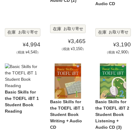
Audio CD (2)
Audio CD
在庫
お取り寄せ
在庫
在庫
お取り寄せ
お取り寄せ
3,465
¥
4,994
3,190
¥
¥
3,150
（税抜 ¥
）
4,540
2,900
（税抜 ¥
）
（税抜 ¥
）
Basic Skills for
the TOEFL iBT 1
Basic Skills for
Basic Skills for
Student Book
the TOEFL iBT 1
the TOEFL iBT 2
Reading
Student Book
Student Book
Writing + Audio
Listening +
CD
Audio CD (3)