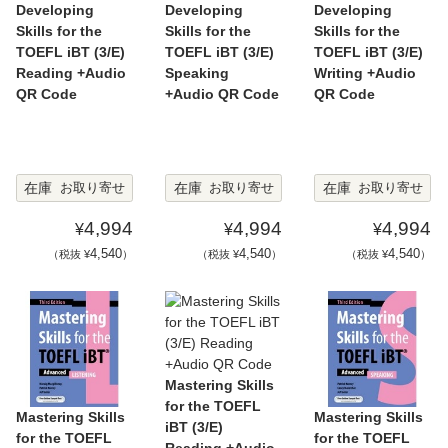
Developing
Developing
Developing
Skills for the
Skills for the
Skills for the
TOEFL iBT (3/E)
TOEFL iBT (3/E)
TOEFL iBT (3/E)
Reading +Audio
Speaking
Writing +Audio
QR Code
+Audio QR Code
QR Code
在庫
在庫
在庫
お取り寄せ
お取り寄せ
お取り寄せ
4,994
4,994
4,994
¥
¥
¥
4,540
4,540
4,540
（税抜 ¥
）
（税抜 ¥
）
（税抜 ¥
）
Mastering Skills
for the TOEFL
Mastering Skills
Mastering Skills
iBT (3/E)
for the TOEFL
for the TOEFL
Reading +Audio