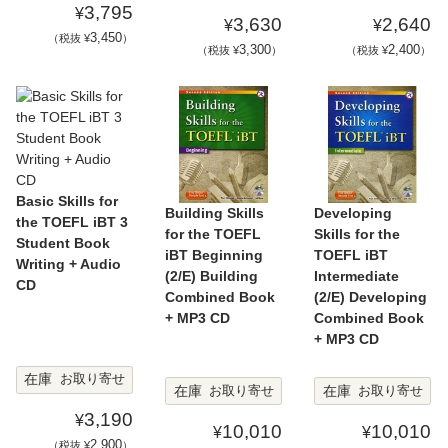
3,795
¥
3,630
2,640
¥
¥
3,450
（税抜 ¥
）
3,300
2,400
（税抜 ¥
）
（税抜 ¥
）
Basic Skills for
Building Skills
Developing
the TOEFL iBT 3
for the TOEFL
Skills for the
Student Book
iBT Beginning
TOEFL iBT
Writing + Audio
(2/E) Building
Intermediate
CD
Combined Book
(2/E) Developing
+ MP3 CD
Combined Book
+ MP3 CD
在庫
お取り寄せ
在庫
在庫
お取り寄せ
お取り寄せ
3,190
¥
10,010
10,010
¥
¥
2,900
（税抜 ¥
）