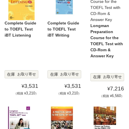
Complete Guide
Complete Guide
Longman
to TOEFL Test
to TOEFL Test
Preparation
iBT Listening
iBT Writing
Course for the
TOEFL Test with
CD-Rom &
Answer Key
在庫
在庫
お取り寄せ
お取り寄せ
在庫
お取り寄せ
3,531
3,531
¥
¥
7,216
¥
3,210
3,210
（税抜 ¥
）
（税抜 ¥
）
6,560
（税抜 ¥
）