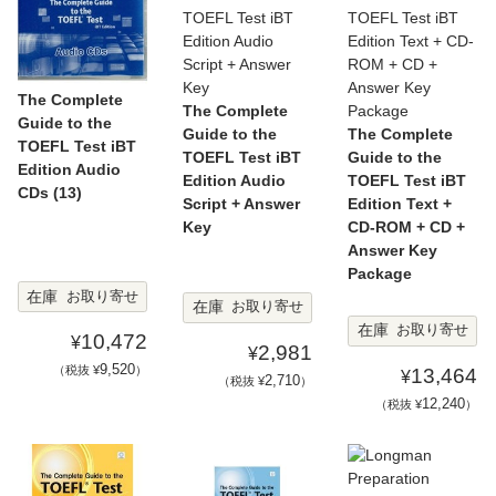
The Complete
The Complete
Guide to the
Guide to the
The Complete
TOEFL Test iBT
TOEFL Test iBT
Guide to the
Edition Audio
Edition Audio
TOEFL Test iBT
CDs (13)
Script + Answer
Edition Text +
Key
CD-ROM + CD +
Answer Key
Package
在庫
お取り寄せ
在庫
お取り寄せ
在庫
お取り寄せ
10,472
¥
2,981
¥
9,520
（税抜 ¥
）
13,464
¥
2,710
（税抜 ¥
）
12,240
（税抜 ¥
）