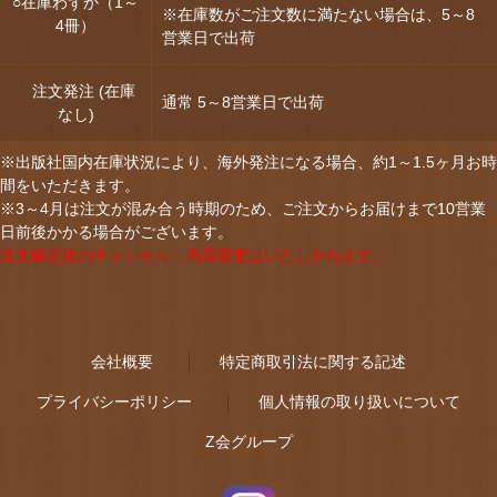
○在庫わずか（1～
※在庫数がご注文数に満たない場合は、5～8
4冊）
営業日で出荷
注文発注 (在庫
通常 5～8営業日で出荷
なし)
※出版社国内在庫状況により、海外発注になる場合、約1～1.5ヶ月お時
間をいただきます。
※3～4月は注文が混み合う時期のため、ご注文からお届けまで10営業
日前後かかる場合がございます。
注文確定後のキャンセル・内容変更はいたしかねます。
会社概要
特定商取引法に関する記述
プライバシーポリシー
個人情報の取り扱いについて
Z会グループ