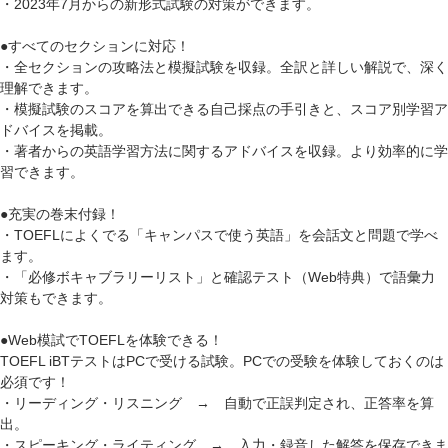
・2023年7月からの新形式試験の対策ができます。
●すべてのセクションに対応！
・全セクションの攻略法と模擬試験を収録。全訳と詳しい解説で、深く
理解できます。
・模擬試験のスコアを算出できる自己採点の手引きと、スコア別学習ア
ドバイスを掲載。
・著者からの英語学習方法に関するアドバイスを収録。より効率的に学
習できます。
●充実の巻末付録！
・TOEFLによくでる「キャンパスで使う英語」を会話文と問題で学べ
ます。
・「必修ボキャブラリーリスト」と確認テスト（Web特典）で語彙力
対策もできます。
●Web模試でTOEFLを体験できる！
TOEFL iBTテストはPCで受ける試験。PCでの受験を体験しておくのは
必須です！
・リーディング・リスニング → 自動で正誤判定され、正答率を算
出。
・スピーキング・ライティング → 入力・録音した解答を保存できま