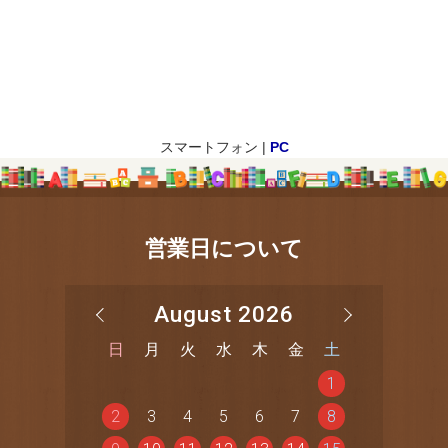
スマートフォン |
PC
営業日について
August 2026
日
月
火
水
木
金
土
1
2
3
4
5
6
7
8