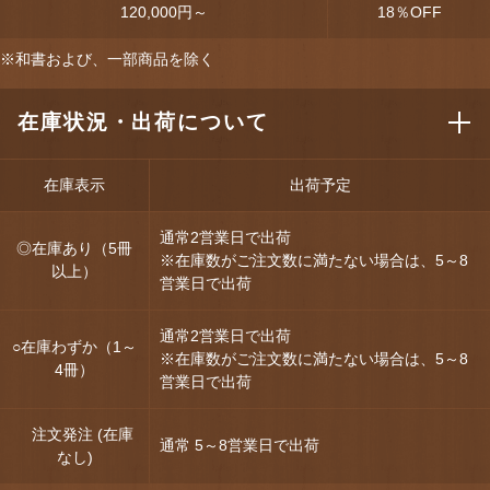
120,000円～
18
％OFF
※和書および、一部商品を除く
在庫状況・出荷について
在庫表示
出荷予定
通常2営業日で出荷
◎在庫あり（5冊
※在庫数がご注文数に満たない場合は、5～8
以上）
営業日で出荷
通常2営業日で出荷
○在庫わずか（1～
※在庫数がご注文数に満たない場合は、5～8
4冊）
営業日で出荷
注文発注 (在庫
通常 5～8営業日で出荷
なし)