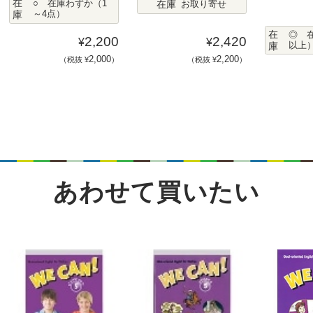
在
在庫
○ 在庫わずか（1
お取り寄せ
庫
～4点）
在
◎ 
2,200
2,420
¥
¥
庫
以上
2,000
2,200
（税抜 ¥
）
（税抜 ¥
）
あわせて買いたい