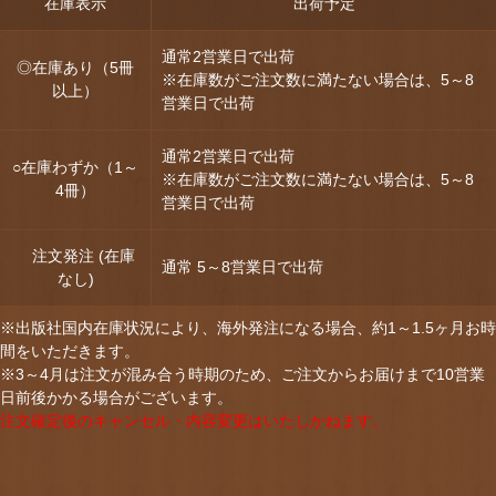
在庫表示
出荷予定
通常2営業日で出荷
◎在庫あり（5冊
※在庫数がご注文数に満たない場合は、5～8
以上）
営業日で出荷
通常2営業日で出荷
○在庫わずか（1～
※在庫数がご注文数に満たない場合は、5～8
4冊）
営業日で出荷
注文発注 (在庫
通常 5～8営業日で出荷
なし)
※出版社国内在庫状況により、海外発注になる場合、約1～1.5ヶ月お時
間をいただきます。
※3～4月は注文が混み合う時期のため、ご注文からお届けまで10営業
日前後かかる場合がございます。
注文確定後のキャンセル・内容変更はいたしかねます。