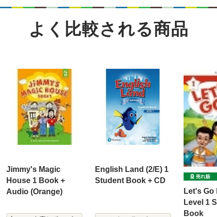
よく比較される商品
Jimmy's Magic
English Land (2/E) 1
House 1 Book +
Student Book + CD
Let's Go 
Audio (Orange)
Level 1 
Book