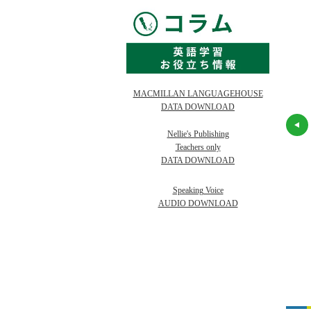
MACMILLAN LANGUAGEHOUSE
DATA DOWNLOAD
Essential
4000 Essential
4000 Essential
ish Words (2/E)
English Words (2/E)
Nellie's Publishing
English Words (2/E)
 + Student
5 SB + Student
Teachers only
6 SB + Student
al Materials
Digital Materials
DATA DOWNLOAD
Digital Materials
在庫
お取り寄せ
在庫
お取り寄せ
在庫
お取り寄せ
Speaking Voice
AUDIO DOWNLOAD
860
2,860
2,860
¥
¥
2,600
2,600
2,600
（税抜 ¥
）
（税抜 ¥
）
（税抜 ¥
）