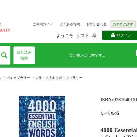
ご利用ガイド
よくある質問
お問い合わせ
カタログ請求
ズ
FF!!
ログイン
ようこそ
ゲスト
様
絞り込み
買い物かごは空です...
検索
>
>
ム
ボキャブラリー
大学・大人向けボキャブラリー
ISBN:978164015
レベル:6
4000 Essentia