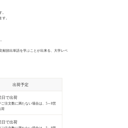
す。
ます。
た。
ました。学術文献頻出単語を学ぶことが出来る、大学レベ
出荷予定
業日で出荷
がご注文数に満たない場合は、5～8営
出荷
業日で出荷