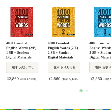
4000 Essential
4000 Essential
4000 Essential
English Words (2/E)
English Words (2/E)
English Words
1 SB + Student
2 SB + Student
3 SB + Studen
Digital Materials
Digital Materials
Digital Materi
在庫
お取り寄せ
在庫
お取り寄せ
在庫
お取
2,860
2,860
2,860
¥
¥
¥
2,600
2,600
（税抜 ¥
）
（税抜 ¥
）
（税抜 