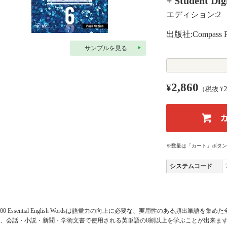
+ Student Dig
エディション:2
出版社:Compass Pu
サンプルを見る
2,860
¥
（税抜 ¥
※数量は「カート」ボタン
システムコード
000 Essential English Wordsは語彙力の向上に必要な、実用性のある頻出単
、会話・小説・新聞・学術文書で使用される英単語の8割以上を学ぶことが出来ま