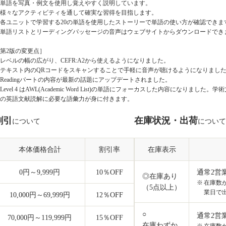
単語を写真・例文を使用し覚えやすく説明しています。
様々なアクティビティを通して確実な習得を目指します。
各ユニットで学習する20の単語を使用したストーリーで単語の使い方が確認できま
単語リストとリーディングパッセージの音声はウェブサイトからダウンロードでき
第2版の変更点］
レベルの幅の広がり、CEFR:A2から使えるようになりました。
テキスト内のQRコードをスキャンすることで手軽に音声が聴けるようになりまし
Readingパートの内容が最新の話題にアップデートされました。
Level 4 はAWL(Academic Word List)の単語にフォーカスした内容になり
の英語文献読解に必要な語彙力が身に付きます。
割引
在庫状況・出荷
について
について
本体価格合計
割引率
在庫表示
0円～9,999円
10
％OFF
通常2営
◎在庫あり
在庫数
（5点以上）
業日で
10,000円～69,999円
12
％OFF
○
通常2営
70,000円～119,999円
15
％OFF
在庫わずか