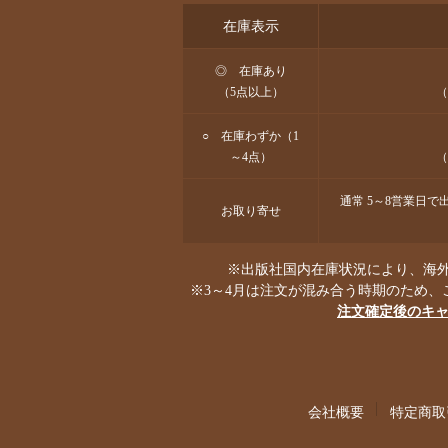
在庫表示
◎ 在庫あり
（5点以上）
（
○ 在庫わずか（1
～4点）
（
通常 5～8営業日
お取り寄せ
※出版社国内在庫状況により、海外
※3～4月は注文が混み合う時期のため、
注文確定後のキ
会社概要
特定商取