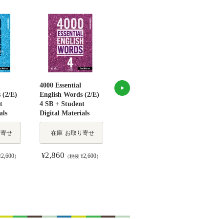
4000 Essential
4000 Essential
4000 
 (2/E)
English Words (2/E)
English Words (2/E)
Engl
t
4 SB + Student
5 SB + Student
6 SB
als
Digital Materials
Digital Materials
Digit
り寄せ
在庫
お取り寄せ
在庫
お取り寄せ
2,860
2,860
2,
¥
¥
¥
2,600
2,600
2,600
¥
）
（税抜 ¥
）
（税抜 ¥
）