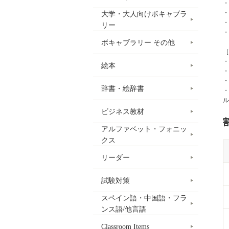
・
・
大学・大人向けボキャブラ
・
リー
・
ボキャブラリー その他
［
・
絵本
・
・
辞書・絵辞書
・
ル
ビジネス教材
アルファベット・フォニッ
クス
リーダー
試験対策
スペイン語・中国語・フラ
ンス語/他言語
Classroom Items