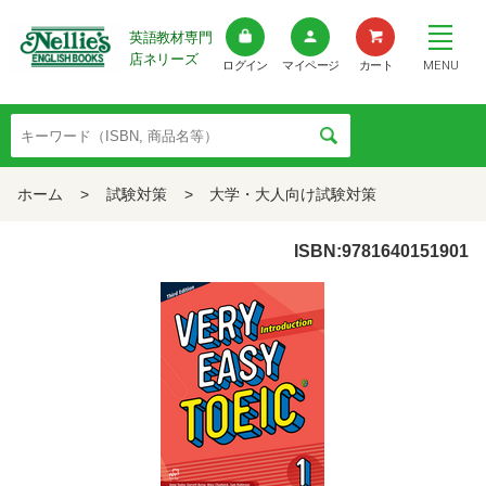
英語教材専門
店ネリーズ
MENU
ログイン
マイページ
カート
ホーム
>
試験対策
>
大学・大人向け試験対策
ISBN:9781640151901