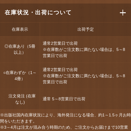
在庫状況・出荷について
在庫表示
出荷予定
通常2営業日で出荷
◎在庫あり（5冊
※在庫数がご注文数に満たない場合は、5～8
以上）
営業日で出荷
通常2営業日で出荷
○在庫わずか（1～
※在庫数がご注文数に満たない場合は、5～8
4冊）
営業日で出荷
注文発注 (在庫
通常 5～8営業日で出荷
なし)
※出版社国内在庫状況により、海外発注になる場合、約1～1.5ヶ月お時
間をいただきます。
※3～4月は注文が混み合う時期のため、ご注文からお届けまで10営業