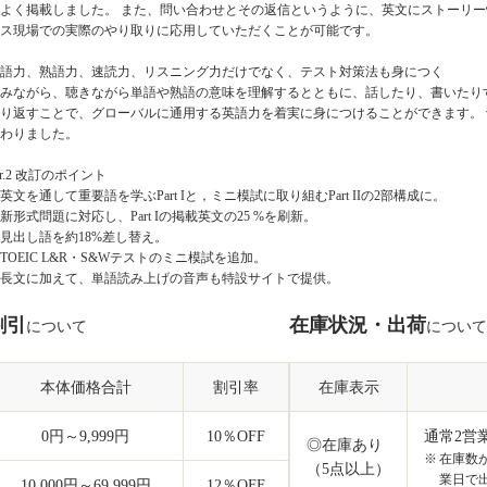
よく掲載しました。 また、問い合わせとその返信というように、英文にストーリ
ス現場での実際のやり取りに応用していただくことが可能です。
語力、熟語力、速読力、リスニング力だけでなく、テスト対策法も身につく
みながら、聴きながら単語や熟語の意味を理解するとともに、話したり、書いたり
り返すことで、グローバルに通用する英語力を着実に身につけることができます。 ve
わりました。
er.2 改訂のポイント
. 英文を通して重要語を学ぶPart Iと，ミニ模試に取り組むPart IIの2部構成に。
. 新形式問題に対応し、Part Iの掲載英文の25 %を刷新。
. 見出し語を約18%差し替え。
. TOEIC L&R・S&Wテストのミニ模試を追加。
. 長文に加えて、単語読み上げの音声も特設サイトで提供。
割引
在庫状況・出荷
について
について
本体価格合計
割引率
在庫表示
0円～9,999円
10
％OFF
通常2営
◎在庫あり
在庫数
（5点以上）
業日で
10,000円～69,999円
12
％OFF