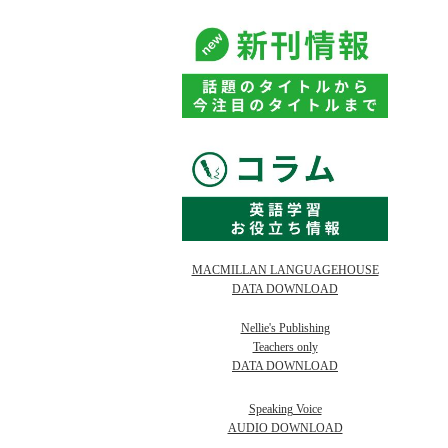
MACMILLAN LANGUAGEHOUSE
DATA DOWNLOAD
Nellie's Publishing
Teachers only
DATA DOWNLOAD
Speaking Voice
AUDIO DOWNLOAD