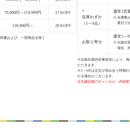
○
通常2営
70,000円～119,999円
15
％OFF
在庫わずか
在庫数
業日で
（1～4点）
120,000円～
20
％OFF
通常5～
和書および、一部商品を除く
お取り寄せ
出版社
場合、約
※出版社国内在庫状況により、海外
ただきます。
※3～4月は注文が混み合う時期の
かる場合がございます。
注文確定後のキャンセル・内容変