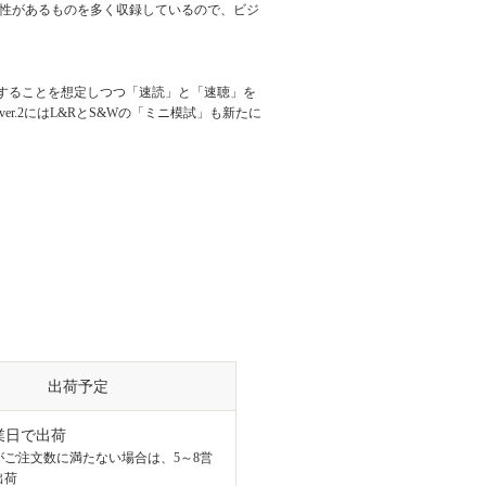
ー性があるものを多く収録しているので、ビジ
することを想定しつつ「速読」と「速聴」を
r.2にはL&RとS&Wの「ミニ模試」も新たに
出荷予定
業日で出荷
がご注文数に満たない場合は、5～8営
出荷