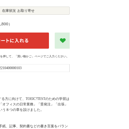
在庫状況
お取り寄せ
1,800
）
を押して、「買い物かご」ページでご入力ください。
2210400000103
方に向けて、TOEIC?TESTのための学習は
「オフィスの日常業務」「受発注」「出張」
いう８つの章を設けました。
手紙、記事、契約書などの書き言葉をバラン