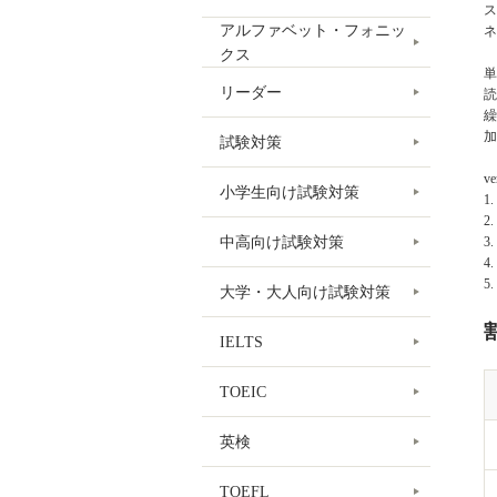
ス
アルファベット・フォニッ
ネ
クス
単
リーダー
読
繰
加
試験対策
v
小学生向け試験対策
1
2
中高向け試験対策
3
4
5
大学・大人向け試験対策
IELTS
TOEIC
英検
TOEFL