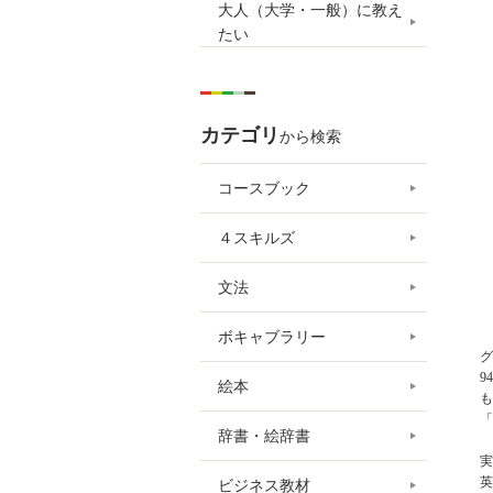
大人（大学・一般）に教え
たい
カテゴリ
から検索
コースブック
４スキルズ
文法
ボキャブラリー
グ
9
絵本
も
「
辞書・絵辞書
実
英
ビジネス教材