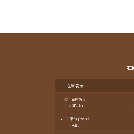
在
在庫表示
◎ 在庫あり
（5点以上）
（
○ 在庫わずか（1
～4点）
（