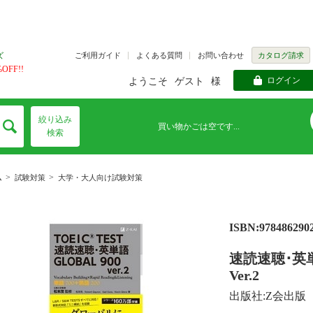
ご利用ガイド
よくある質問
お問い合わせ
カタログ請求
ズ
FF!!
ログイン
ようこそ
ゲスト
様
絞り込み
買い物かごは空です...
検索
>
>
ム
試験対策
大学・大人向け試験対策
ISBN:978486290
速読速聴･英単語T
Ver.2
出版社:Z会出版