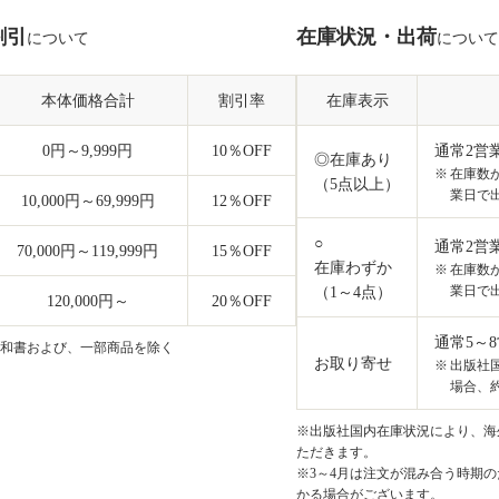
割引
在庫状況・出荷
について
について
本体価格合計
割引率
在庫表示
0円～9,999円
10
％OFF
通常2営
◎在庫あり
在庫数
（5点以上）
業日で
10,000円～69,999円
12
％OFF
○
通常2営
70,000円～119,999円
15
％OFF
在庫わずか
在庫数
業日で
（1～4点）
120,000円～
20
％OFF
通常5～
和書および、一部商品を除く
お取り寄せ
出版社
場合、約
※出版社国内在庫状況により、海外
ただきます。
※3～4月は注文が混み合う時期の
かる場合がございます。