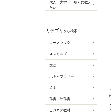
大人（大学・一般）に教え
たい
カテゴリ
から検索
コースブック
４スキルズ
文法
ボキャブラリー
T
絵本
T
合
辞書・絵辞書
・
・
・
ビジネス教材