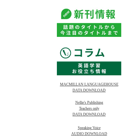
MACMILLAN LANGUAGEHOUSE
DATA DOWNLOAD
Nellie's Publishing
Teachers only
DATA DOWNLOAD
Speaking Voice
AUDIO DOWNLOAD