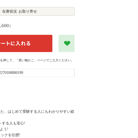
在庫状況
お取り寄せ
1,600
）
を押して、「買い物かご」ページでご入力ください。
2270100000199
した、はじめて受験する人にもわかりやすい総
トする人も安心!
よう!
ニックを伝授!