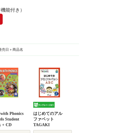
ジ機能付き）
発売日＋商品名
with Phonics
はじめてのアル
ls Student
ファベット
k + CD
TAGAKI