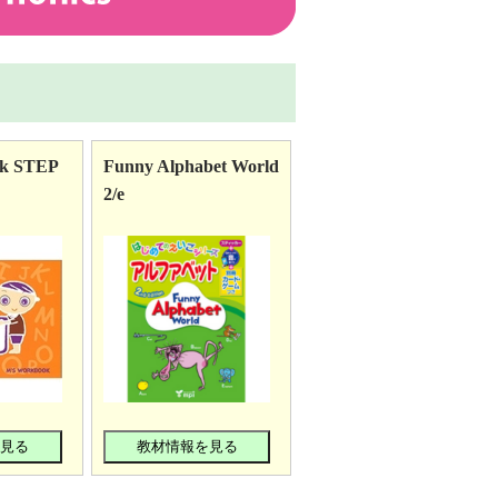
ok STEP
Funny Alphabet World
2/e
を見る
教材情報を見る