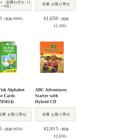
○ 在庫わずか（1
在庫
お取り寄せ
～4点）
0
1,650
900
¥
（税抜 ¥
）
（税抜
1,500
¥
）
ish Alphabet
ABC Adventures
e Cards
Starter with
Z05014)
Hybrid CD
在庫
お取り寄せ
在庫
お取り寄せ
5
2,915
850
¥
（税抜 ¥
）
（税抜
2,650
¥
）