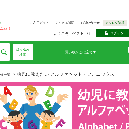
ズ
ご利用ガイド
よくある質問
お問い合わせ
カタログ請求
FF!!
ログイン
ようこそ
ゲスト
様
絞り込み
買い物かごは空です...
検索
> 幼児に教えたい アルファベット・フォニックス
ンル一覧