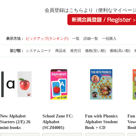
会員登録はこちらより（便利なマイペー
表示方法：
ピックアップ(ランキング)
一覧
詳細一覧
一括購入
並び順：
システムコード
商品名
発売日
価格(安い順)
価格(高い順)
New Alphabet
School Zone FC:
Fun with Phonics
Fun 
Starters (2/E) 26
Alphabet
Alphabet Student
Vowe
mini-books
(SCZ04001)
Book + CD
Boo