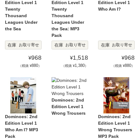
Edition Level 1
Edition Level 1
Edition Level 1
Twenty
Twenty
Who Am I?
Thousand
Thousand
Leagues Under
Leagues Under
the Sea
the Sea: MP3
Pack
在庫
在庫
在庫
お取り寄せ
お取り寄せ
お取り寄せ
968
1,518
968
¥
¥
¥
880
1,380
880
（税抜 ¥
）
（税抜 ¥
）
（税抜 ¥
）
Dominoes: 2nd
Edition Level 1
Wrong Trousers
Dominoes: 2nd
Dominoes: 2nd
Edition Level 1
Edition Level 1
Who Am I? MP3
Wrong Trousers
Pack
MP3 Pack