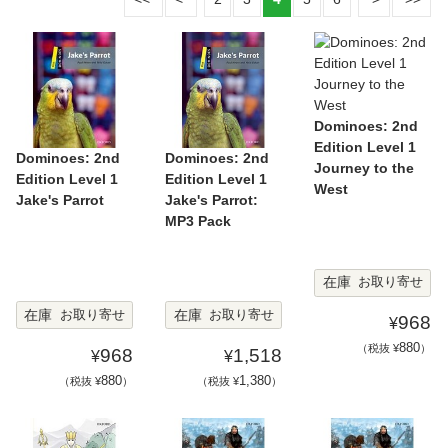
Dominoes: 2nd
Edition Level 1
Dominoes: 2nd
Dominoes: 2nd
Journey to the
Edition Level 1
Edition Level 1
West
Jake's Parrot
Jake's Parrot:
MP3 Pack
在庫
お取り寄せ
在庫
在庫
お取り寄せ
お取り寄せ
968
¥
880
（税抜 ¥
）
968
1,518
¥
¥
880
1,380
（税抜 ¥
）
（税抜 ¥
）