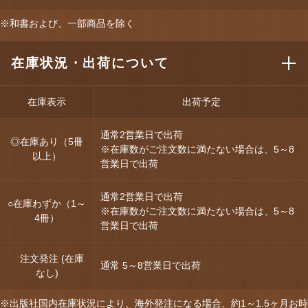
※和書および、一部商品を除く
在庫状況・出荷について
在庫表示
出荷予定
通常2営業日で出荷
◎在庫あり（5冊
※在庫数がご注文数に満たない場合は、5～8
以上）
営業日で出荷
通常2営業日で出荷
○在庫わずか（1～
※在庫数がご注文数に満たない場合は、5～8
4冊）
営業日で出荷
注文発注 (在庫
通常 5～8営業日で出荷
なし)
※出版社国内在庫状況により、海外発注になる場合、約1～1.5ヶ月お時