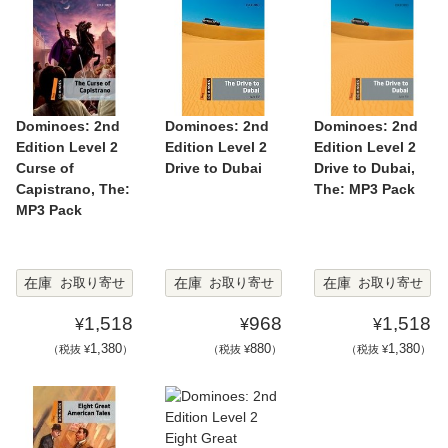
Dominoes: 2nd
Dominoes: 2nd
Dominoes: 2nd
Edition Level 2
Edition Level 2
Edition Level 2
Curse of
Drive to Dubai
Drive to Dubai,
Capistrano, The:
The: MP3 Pack
MP3 Pack
在庫
在庫
在庫
お取り寄せ
お取り寄せ
お取り寄せ
1,518
968
1,518
¥
¥
¥
1,380
880
1,380
（税抜 ¥
）
（税抜 ¥
）
（税抜 ¥
）