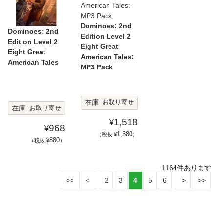
Dominoes: 2nd
Dominoes: 2nd
Edition Level 2
Edition Level 2
Eight Great
Eight Great
American Tales:
American Tales
MP3 Pack
在庫
お取り寄せ
在庫
お取り寄せ
1,518
¥
968
¥
1,380
（税抜 ¥
）
880
（税抜 ¥
）
1164
件あります
2
3
4
5
6