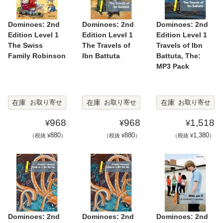
Dominoes: 2nd
Dominoes: 2nd
Dominoes: 2nd
Edition Level 1
Edition Level 1
Edition Level 1
The Swiss
The Travels of
Travels of Ibn
Family Robinson
Ibn Battuta
Battuta, The:
MP3 Pack
在庫
在庫
在庫
お取り寄せ
お取り寄せ
お取り寄せ
968
968
1,518
¥
¥
¥
880
880
1,380
（税抜 ¥
）
（税抜 ¥
）
（税抜 ¥
）
Dominoes: 2nd
Dominoes: 2nd
Dominoes: 2nd