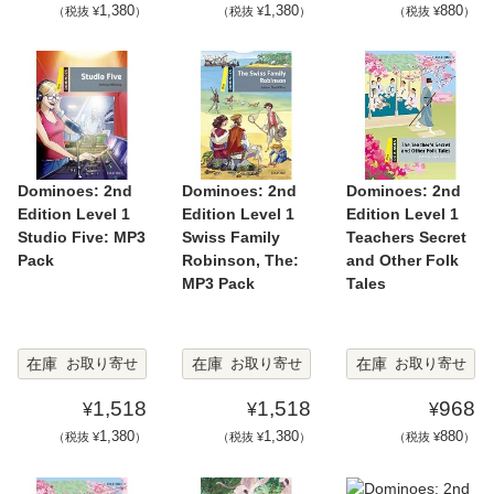
1,380
1,380
880
（税抜 ¥
）
（税抜 ¥
）
（税抜 ¥
）
Dominoes: 2nd
Dominoes: 2nd
Dominoes: 2nd
Edition Level 1
Edition Level 1
Edition Level 1
Studio Five: MP3
Swiss Family
Teachers Secret
Pack
Robinson, The:
and Other Folk
MP3 Pack
Tales
在庫
在庫
在庫
お取り寄せ
お取り寄せ
お取り寄せ
1,518
1,518
968
¥
¥
¥
1,380
1,380
880
（税抜 ¥
）
（税抜 ¥
）
（税抜 ¥
）