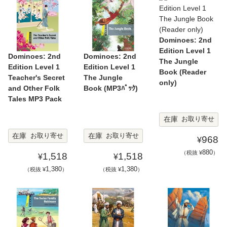
Dominoes: 2nd
Edition Level 1
Dominoes: 2nd
Dominoes: 2nd
The Jungle
Edition Level 1
Edition Level 1
Book (Reader
Teacher's Secret
The Jungle
only)
and Other Folk
Book (MP3ﾊﾟｯｸ)
Tales MP3 Pack
在庫
お取り寄せ
在庫
在庫
お取り寄せ
お取り寄せ
968
¥
880
（税抜 ¥
）
1,518
1,518
¥
¥
1,380
1,380
（税抜 ¥
）
（税抜 ¥
）