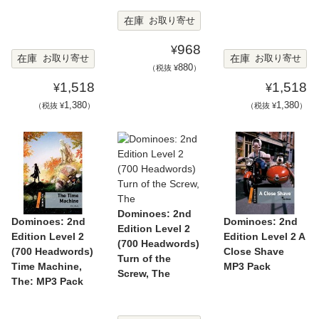
在庫
お取り寄せ
968
¥
在庫
在庫
お取り寄せ
お取り寄せ
880
（税抜 ¥
）
1,518
1,518
¥
¥
1,380
1,380
（税抜 ¥
）
（税抜 ¥
）
Dominoes: 2nd
Dominoes: 2nd
Dominoes: 2nd
Edition Level 2
Edition Level 2
Edition Level 2 A
(700 Headwords)
(700 Headwords)
Close Shave
Turn of the
Time Machine,
MP3 Pack
Screw, The
The: MP3 Pack