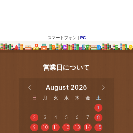
スマートフォン |
PC
営業日について
August 2026
日
月
火
水
木
金
土
1
2
3
4
5
6
7
8
9
10
11
12
13
14
15