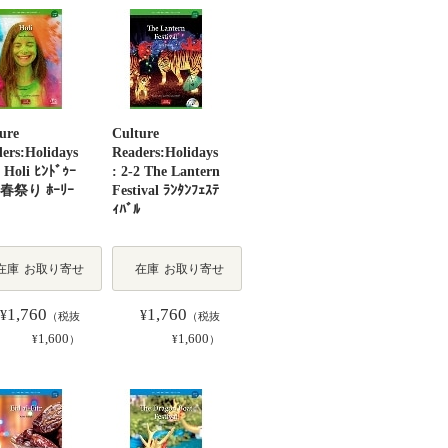
ure
Culture
ers:Holidays
Readers:Holidays
1 Holi ﾋﾝﾄﾞｩｰ
: 2-2 The Lantern
春祭り ﾎｰﾘｰ
Festival ﾗﾝﾀﾝﾌｪｽﾃ
ｨﾊﾞﾙ
在庫
お取り寄せ
在庫
お取り寄せ
1,760
1,760
¥
¥
（税抜
（税抜
1,600
1,600
¥
）
¥
）