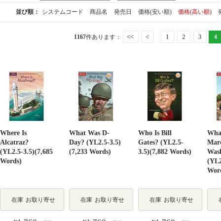
並び順：
システムコード
商品名
発売日
価格(安い順)
価格(高い順)
<<
<
1
2
3
1167
件あります
：
4
Where Is
What Was D-
Who Is Bill
Wha
Alcatraz?
Day? (YL2.5-3.5)
Gates? (YL2.5-
Mar
(YL2.5-3.5)(7,685
(7,233 Words)
3.5)(7,882 Words)
Was
Words)
(YL2
Wor
在庫
お取り寄せ
在庫
お取り寄せ
在庫
お取り寄せ