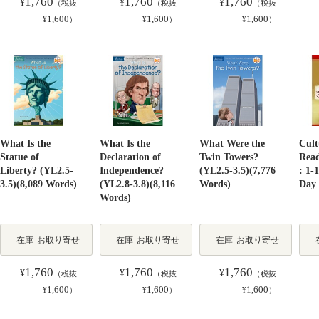
1,760
1,760
1,760
¥
¥
¥
（税抜
（税抜
（税抜
1,600
1,600
1,600
¥
）
¥
）
¥
）
What Is the
What Is the
What Were the
Cult
Statue of
Declaration of
Twin Towers?
Read
Liberty? (YL2.5-
Independence?
(YL2.5-3.5)(7,776
: 1-
3.5)(8,089 Words)
(YL2.8-3.8)(8,116
Words)
Day 
Words)
在庫
お取り寄せ
在庫
お取り寄せ
在庫
お取り寄せ
1,760
1,760
1,760
¥
¥
¥
（税抜
（税抜
（税抜
1,600
1,600
1,600
¥
）
¥
）
¥
）