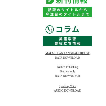
MACMILLAN LANGUAGEHOUSE
DATA DOWNLOAD
Nellie's Publishing
Teachers only
DATA DOWNLOAD
Speaking Voice
AUDIO DOWNLOAD