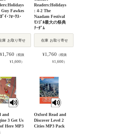
ers:Holidays
Readers:Holidays
1 Guy Fawkes
: 4-2 The
ｶﾞｲ･ﾌｫｰｸｽ･
Naadam Festival
ﾓﾝｺﾞﾙ最大の祭典
ﾅｰﾀﾞﾑ
在庫
お取り寄せ
在庫
お取り寄せ
1,760
1,760
¥
¥
（税抜
（税抜
1,600
1,600
¥
）
¥
）
d and
Oxford Read and
ine 3 Get Us
Discover Level 2
 of Here MP3
Cities MP3 Pack
k