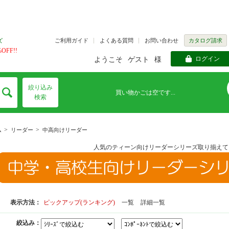
ご利用ガイド
よくある質問
お問い合わせ
カタログ請求
ズ
FF!!
ログイン
ようこそ
ゲスト
様
絞り込み
買い物かごは空です...
検索
>
>
ム
リーダー
中高向けリーダー
人気のティーン向けリーダーシリーズ取り揃えて
表示方法：
ピックアップ(ランキング)
一覧
詳細一覧
絞込み：