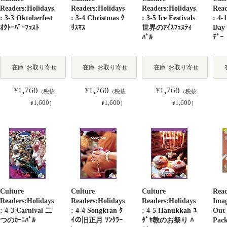
Readers:Holidays
Readers:Holidays
Readers:Holidays
Read
: 3-3 Oktoberfest
: 3-4 Christmas ｸ
: 3-5 Ice Festivals
: 4-
ｵｸﾄｰﾊﾞｰﾌｪｽﾄ
ﾘｽﾏｽ
世界のｱｲｽﾌｪｽﾃｨ
Day 
ﾊﾞﾙ
ﾃﾞｰ
在庫
お取り寄せ
在庫
お取り寄せ
在庫
お取り寄せ
1,760
1,760
1,760
¥
¥
¥
（税抜
（税抜
（税抜
1,600
1,600
1,600
¥
）
¥
）
¥
）
Culture
Culture
Culture
Rea
Readers:Holidays
Readers:Holidays
Readers:Holidays
Imag
: 4-3 Carnival 二
: 4-4 Songkran ﾀ
: 4-5 Hanukkah ﾕ
Out
つのｶｰﾆﾊﾞﾙ
ｲの旧正月 ｿﾝｸﾗｰ
ﾀﾞﾔ教のお祭り ﾊ
Pac