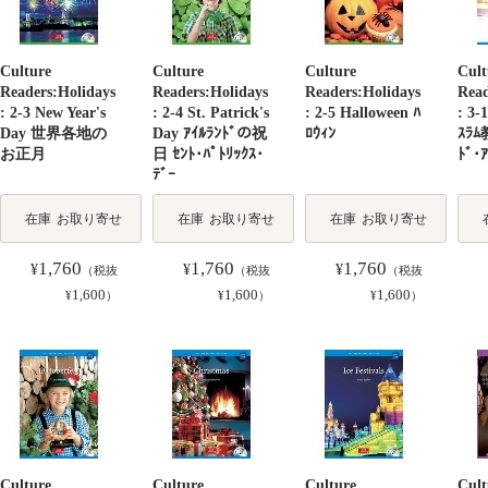
Culture
Culture
Culture
Cult
Readers:Holidays
Readers:Holidays
Readers:Holidays
Read
: 2-3 New Year's
: 2-4 St. Patrick's
: 2-5 Halloween ﾊ
: 3-
Day 世界各地の
Day ｱｲﾙﾗﾝﾄﾞの祝
ﾛｳｨﾝ
ｽﾗ
お正月
日 ｾﾝﾄ･ﾊﾟﾄﾘｯｸｽ･
ﾄﾞ･
ﾃﾞｰ
在庫
お取り寄せ
在庫
お取り寄せ
在庫
お取り寄せ
1,760
1,760
1,760
¥
¥
¥
（税抜
（税抜
（税抜
1,600
1,600
1,600
¥
）
¥
）
¥
）
Culture
Culture
Culture
Cult