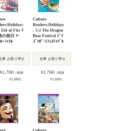
ure
Culture
ers:Holidays
Readers:Holidays
1 Eid al-Fitr ｲ
: 3-2 The Dragon
ﾑ教の祝日 ｲｰ
Boat Festival ﾄﾞﾗ
ｱﾙ=ﾌｨﾄﾙ
ｺﾞﾝﾎﾞｰﾄﾌｪｽﾃｨﾊﾞﾙ
在庫
お取り寄せ
在庫
お取り寄せ
1,760
1,760
¥
¥
（税抜
（税抜
1,600
1,600
¥
）
¥
）
ure
Culture