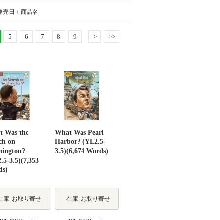
発売日＋商品名
5
6
7
8
9
>
>>
t Was the
What Was Pearl
ch on
Harbor? (YL2.5-
hington?
3.5)(6,674 Words)
.5-3.5)(7,353
ds)
在庫
お取り寄せ
在庫
お取り寄せ