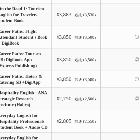
n the Road 1: Tourism
3,883
nglish for Travelers
¥
3,530
（税抜 ¥
）
Student Book
areer Paths: Flight
3,850
◎
ttendant Student's Book
¥
3,500
（税抜 ¥
）
+ DigiBook
areer Paths: Tourism
3,850
◎
SB+Digibook App
¥
3,500
（税抜 ¥
）
Express Publishing)
areer Paths: Hotels &
3,850
◎
¥
3,500
（税抜 ¥
）
Catering SB +DigiApp
ospitality English : ANA
2,750
◎
trategic Research
¥
2,500
（税抜 ¥
）
nstitute (Halico)
veryday English for
2,805
ospitality Professionals
¥
2,550
（税抜 ¥
）
Student Book + Audio CD
veryday English for