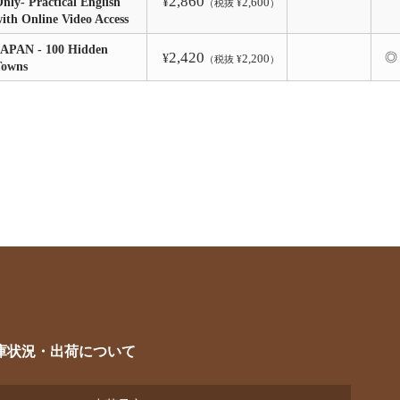
2,860
nly- Practical English
¥
2,600
（税抜 ¥
）
ith Online Video Access
JAPAN - 100 Hidden
2,420
◎
¥
2,200
（税抜 ¥
）
Towns
庫状況・出荷について