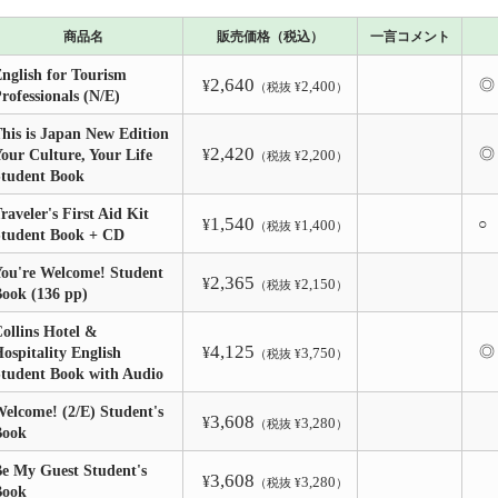
商品名
販売価格（税込）
一言コメント
nglish for Tourism
2,640
◎
¥
2,400
（税抜 ¥
）
rofessionals (N/E)
his is Japan New Edition
2,420
◎
our Culture, Your Life
¥
2,200
（税抜 ¥
）
Student Book
raveler's First Aid Kit
1,540
○
¥
1,400
（税抜 ¥
）
Student Book + CD
ou're Welcome! Student
2,365
¥
2,150
（税抜 ¥
）
ook (136 pp)
ollins Hotel &
4,125
◎
ospitality English
¥
3,750
（税抜 ¥
）
tudent Book with Audio
elcome! (2/E) Student's
3,608
¥
3,280
（税抜 ¥
）
Book
e My Guest Student's
3,608
¥
3,280
（税抜 ¥
）
Book