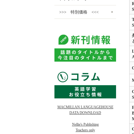
R
>>> 特別価格 <<<
T
L
M
S
MACMILLAN LANGUAGEHOUSE
E
DATA DOWNLOAD
B
Nellie's Publishing
G
Teachers only