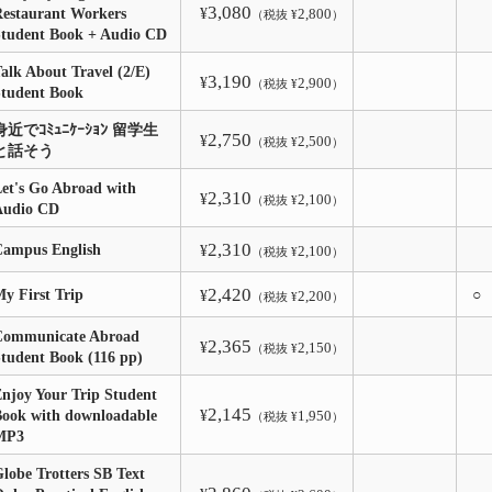
3,080
estaurant Workers
¥
2,800
（税抜 ¥
）
Student Book + Audio CD
alk About Travel (2/E)
3,190
¥
2,900
（税抜 ¥
）
Student Book
身近でｺﾐｭﾆｹｰｼｮﾝ 留学生
2,750
¥
2,500
（税抜 ¥
）
と話そう
et's Go Abroad with
2,310
¥
2,100
（税抜 ¥
）
Audio CD
2,310
Campus English
¥
2,100
（税抜 ¥
）
2,420
y First Trip
○
¥
2,200
（税抜 ¥
）
Communicate Abroad
2,365
¥
2,150
（税抜 ¥
）
tudent Book (116 pp)
njoy Your Trip Student
2,145
ook with downloadable
¥
1,950
（税抜 ¥
）
MP3
lobe Trotters SB Text