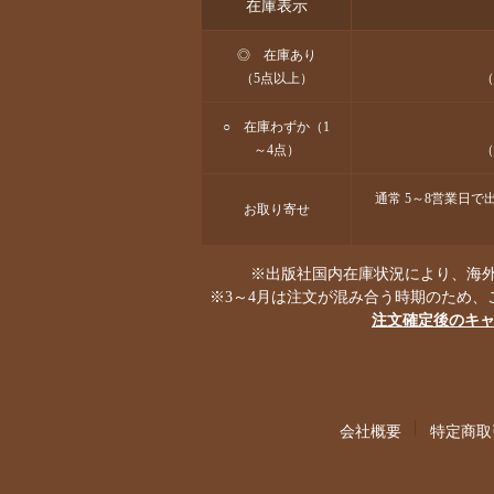
在庫表示
◎ 在庫あり
（5点以上）
（
○ 在庫わずか（1
～4点）
（
通常 5～8営業日
お取り寄せ
※出版社国内在庫状況により、海外
※3～4月は注文が混み合う時期のため、
注文確定後のキ
会社概要
特定商取