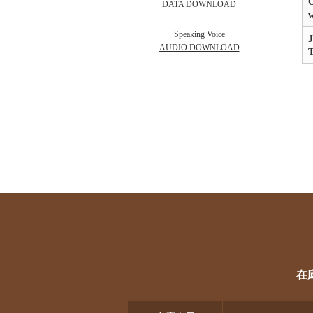
O
DATA DOWNLOAD
w
Speaking Voice
AUDIO DOWNLOAD
在