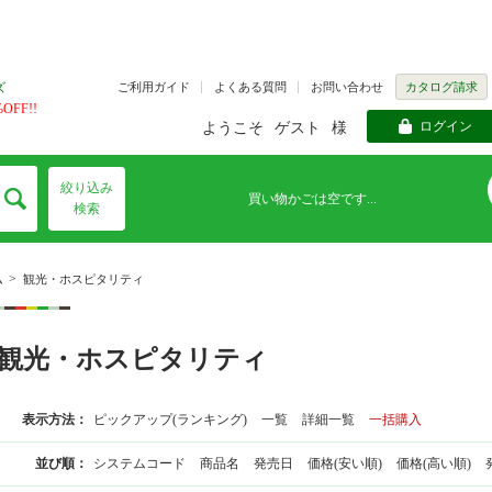
ご利用ガイド
よくある質問
お問い合わせ
カタログ請求
ズ
FF!!
ログイン
ようこそ
ゲスト
様
絞り込み
買い物かごは空です...
検索
>
ム
観光・ホスピタリティ
観光・ホスピタリティ
表示方法：
ピックアップ(ランキング)
一覧
詳細一覧
一括購入
並び順：
システムコード
商品名
発売日
価格(安い順)
価格(高い順)