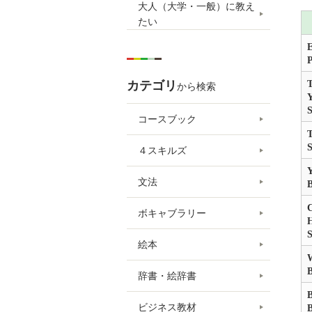
大人（大学・一般）に教え
たい
E
P
カテゴリ
T
から検索
Y
コースブック
T
４スキルズ
Y
文法
B
C
ボキャブラリー
H
S
絵本
W
辞書・絵辞書
B
ビジネス教材