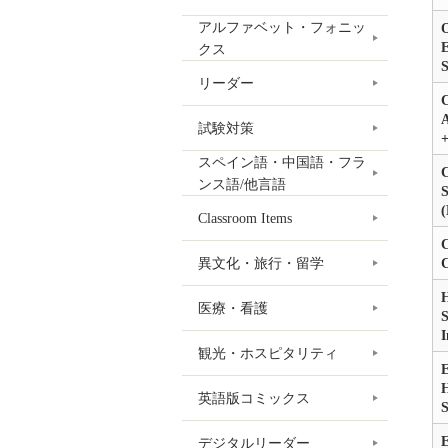
アルファベット・フォニッ
O
E
クス
リーダー
C
A
試験対策
スペイン語・中国語・フラ
C
ンス語/他言語
(
Classroom Items
C
異文化・旅行・留学
H
医療・看護
S
I
観光・ホスピタリティ
E
H
英語版コミックス
E
デジタルリーダー