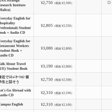
NA Strategic
2,750
◎
¥
2,500
（税抜 ¥
）
esearch Institute
Halico)
veryday English for
ospitality
2,805
¥
2,550
（税抜 ¥
）
rofessionals Student
Book + Audio CD
veryday English for
estaurant Workers
3,080
¥
2,800
（税抜 ¥
）
tudent Book +
Audio CD
alk About Travel
3,190
¥
2,900
（税抜 ¥
）
2/E) Student Book
身近でｺﾐｭﾆｹｰｼｮﾝ 留
2,750
¥
2,500
（税抜 ¥
）
学生と話そう
et's Go Abroad with
2,310
¥
2,100
（税抜 ¥
）
Audio CD
2,310
Campus English
¥
2,100
（税抜 ¥
）