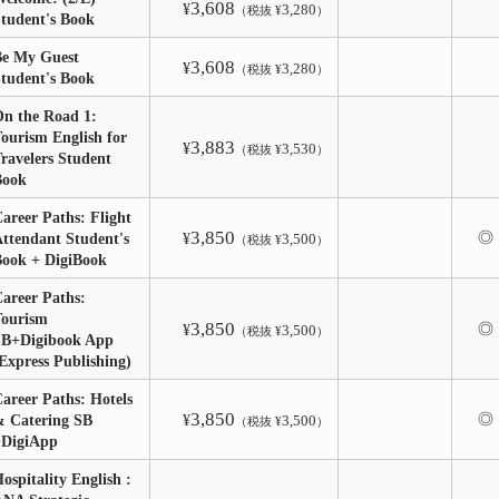
3,608
¥
3,280
（税抜 ¥
）
tudent's Book
Be My Guest
3,608
¥
3,280
（税抜 ¥
）
tudent's Book
n the Road 1:
ourism English for
3,883
¥
3,530
（税抜 ¥
）
ravelers Student
Book
areer Paths: Flight
3,850
◎
ttendant Student's
¥
3,500
（税抜 ¥
）
Book + DigiBook
areer Paths:
Tourism
3,850
◎
¥
3,500
（税抜 ¥
）
SB+Digibook App
Express Publishing)
areer Paths: Hotels
3,850
◎
 Catering SB
¥
3,500
（税抜 ¥
）
+DigiApp
ospitality English :