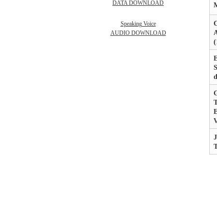
DATA DOWNLOAD
M
Speaking Voice
A
AUDIO DOWNLOAD
(
E
S
G
T
E
V