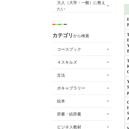
大人（大学・一般）に教え
たい
E
P
カテゴリ
T
から検索
E
Y
コースブック
T
４スキルズ
K
文法
Y
S
ボキャブラリー
絵本
C
H
S
辞書・絵辞書
ビジネス教材
W