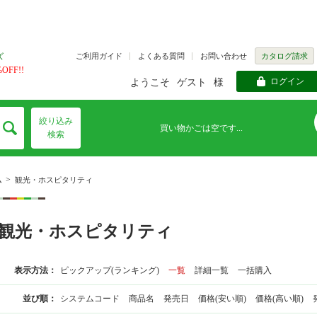
ご利用ガイド
よくある質問
お問い合わせ
カタログ請求
ズ
FF!!
ログイン
ようこそ
ゲスト
様
絞り込み
買い物かごは空です...
検索
>
ム
観光・ホスピタリティ
観光・ホスピタリティ
表示方法：
ピックアップ(ランキング)
一覧
詳細一覧
一括購入
並び順：
システムコード
商品名
発売日
価格(安い順)
価格(高い順)