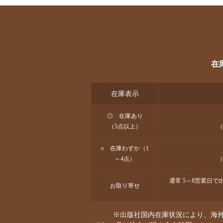
在
在庫表示
◎ 在庫あり
（5点以上）
（
○ 在庫わずか（1
～4点）
（
通常 5～8営業日
お取り寄せ
※出版社国内在庫状況により、海外