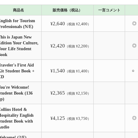
商品名
販売価格（税込）
一言コメント
nglish for Tourism
2,640
◎
¥
2,400
（税抜 ¥
）
rofessionals (N/E)
his is Japan New
dition Your Culture,
2,420
◎
¥
2,200
（税抜 ¥
）
our Life Student
Book
raveler's First Aid
1,540
○
it Student Book +
¥
1,400
（税抜 ¥
）
CD
ou're Welcome!
2,365
tudent Book (136
¥
2,150
（税抜 ¥
）
pp)
ollins Hotel &
ospitality English
4,125
◎
¥
3,750
（税抜 ¥
）
tudent Book with
Audio
elcome! (2/E)