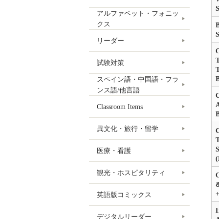
S
アルファベット・フォニッ
クス
S
リーダー
O
T
試験対策
T
スペイン語・中国語・フラ
ンス語/他言語
C
A
Classroom Items
異文化・旅行・留学
C
医療・看護
(
観光・ホスピタリティ
C
&
英語版コミックス
H
デジタルリーダー