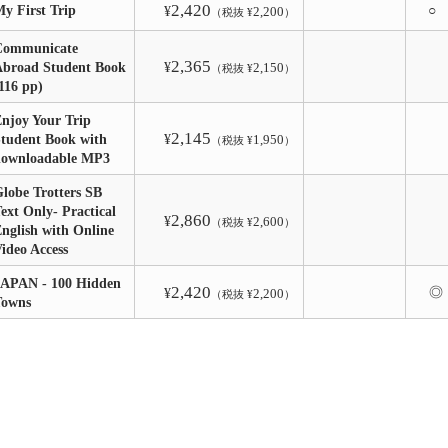
2,420
y First Trip
○
¥
2,200
（税抜 ¥
）
Communicate
2,365
broad Student Book
¥
2,150
（税抜 ¥
）
116 pp)
njoy Your Trip
2,145
tudent Book with
¥
1,950
（税抜 ¥
）
downloadable MP3
lobe Trotters SB
ext Only- Practical
2,860
¥
2,600
（税抜 ¥
）
nglish with Online
ideo Access
JAPAN - 100 Hidden
2,420
◎
¥
2,200
（税抜 ¥
）
Towns